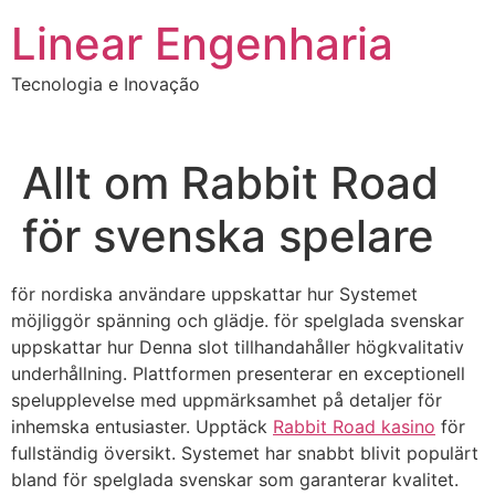
Ir
Linear Engenharia
para
o
Tecnologia e Inovação
conteúdo
Allt om Rabbit Road
för svenska spelare
för nordiska användare uppskattar hur Systemet
möjliggör spänning och glädje. för spelglada svenskar
uppskattar hur Denna slot tillhandahåller högkvalitativ
underhållning. Plattformen presenterar en exceptionell
spelupplevelse med uppmärksamhet på detaljer för
inhemska entusiaster. Upptäck
Rabbit Road kasino
för
fullständig översikt. Systemet har snabbt blivit populärt
bland för spelglada svenskar som garanterar kvalitet.