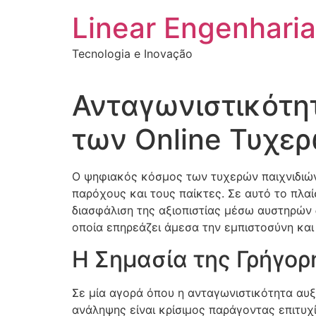
Ir
Linear Engenharia
para
o
Tecnologia e Inovação
conteúdo
Ανταγωνιστικότη
των Online Τυχερ
Ο ψηφιακός κόσμος των τυχερών παιχνιδιών 
παρόχους και τους παίκτες. Σε αυτό το πλαί
διασφάλιση της αξιοπιστίας μέσω αυστηρών 
οποία επηρεάζει άμεσα την εμπιστοσύνη και
Η Σημασία της Γρήγο
Σε μία αγορά όπου η ανταγωνιστικότητα αυ
ανάληψης
είναι κρίσιμος παράγοντας επιτυχ