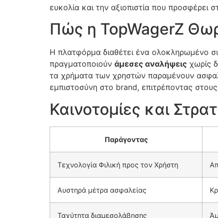
ευκολία και την αξιοπιστία που προσφέρει σ
Πώς η TopWagerZ Θωρα
Η πλατφόρμα διαθέτει ένα ολοκληρωμένο σύ
πραγματοποιούν
άμεσες αναλήψεις
χωρίς δ
τα χρήματα των χρηστών παραμένουν ασφαλή 
εμπιστοσύνη στο brand, επιτρέποντας στους
Καινοτομίες και Στρατ
Παράγοντας
Τεχνολογία Φιλική προς τον Χρήστη
Απ
Αυστηρά μέτρα ασφαλείας
Κρ
Ταχύτητα διαμεσολάβησης
Άμ