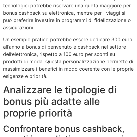
tecnologici potrebbe riservare una quota maggiore per
bonus cashback su elettronica, mentre per i viaggi si
può preferire investire in programmi di fidelizzazione o
assicurazioni.
Un esempio pratico potrebbe essere dedicare 300 euro
all’anno a bonus di benvenuto e cashback nel settore
dell’elettronica, rispetto a 100 euro per sconti su
prodotti di moda. Questa personalizzazione permette di
massimizzare i benefici in modo coerente con le proprie
esigenze e priorità.
Analizzare le tipologie di
bonus più adatte alle
proprie priorità
Confrontare bonus cashback,