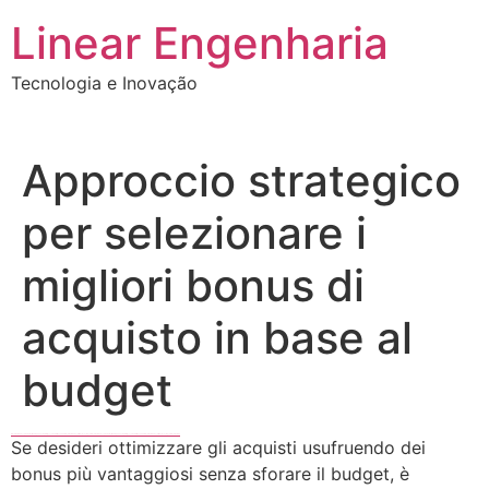
Ir
Linear Engenharia
para
o
Tecnologia e Inovação
conteúdo
Approccio strategico
per selezionare i
migliori bonus di
acquisto in base al
budget
Black Hat SEO, Google SEO fast ranking ↑↑↑ Telegram: @seo7878 Aima06↑↑↑Black Hat SEO backlinks, focusing on Black Hat SEO, Google SEO fast ranking ↑↑↑ Telegram: @seo7878 Aima06↑↑↑Black Hat SEO backlinks, focusing on Black Hat SEO
Se desideri ottimizzare gli acquisti usufruendo dei
bonus più vantaggiosi senza sforare il budget, è