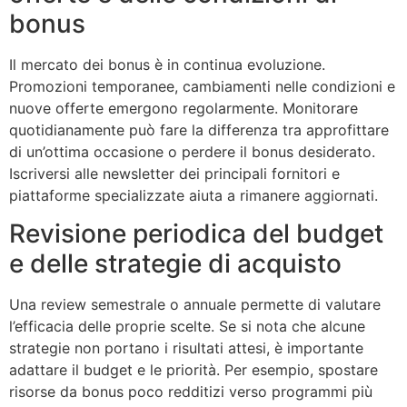
bonus
Il mercato dei bonus è in continua evoluzione.
Promozioni temporanee, cambiamenti nelle condizioni e
nuove offerte emergono regolarmente. Monitorare
quotidianamente può fare la differenza tra approfittare
di un’ottima occasione o perdere il bonus desiderato.
Iscriversi alle newsletter dei principali fornitori e
piattaforme specializzate aiuta a rimanere aggiornati.
Revisione periodica del budget
e delle strategie di acquisto
Una review semestrale o annuale permette di valutare
l’efficacia delle proprie scelte. Se si nota che alcune
strategie non portano i risultati attesi, è importante
adattare il budget e le priorità. Per esempio, spostare
risorse da bonus poco redditizi verso programmi più