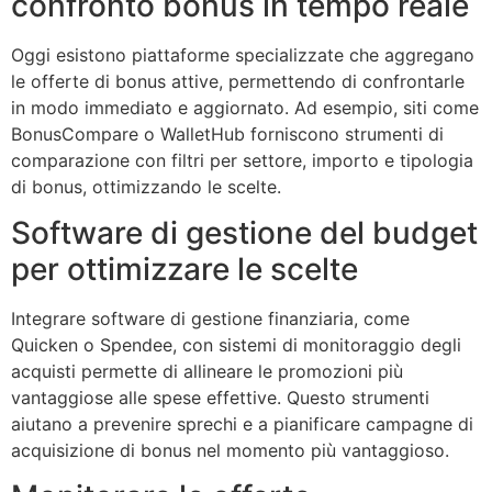
confronto bonus in tempo reale
Oggi esistono piattaforme specializzate che aggregano
le offerte di bonus attive, permettendo di confrontarle
in modo immediato e aggiornato. Ad esempio, siti come
BonusCompare o WalletHub forniscono strumenti di
comparazione con filtri per settore, importo e tipologia
di bonus, ottimizzando le scelte.
Software di gestione del budget
per ottimizzare le scelte
Integrare software di gestione finanziaria, come
Quicken o Spendee, con sistemi di monitoraggio degli
acquisti permette di allineare le promozioni più
vantaggiose alle spese effettive. Questo strumenti
aiutano a prevenire sprechi e a pianificare campagne di
acquisizione di bonus nel momento più vantaggioso.