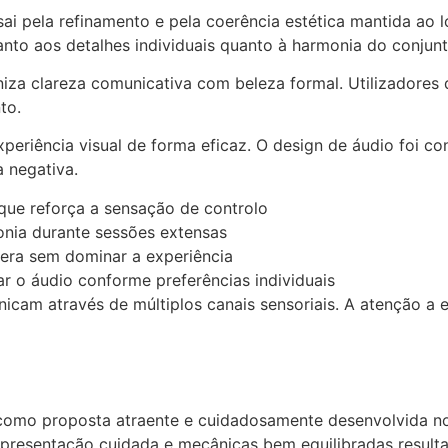
ssai pela refinamento e pela coerência estética mantida ao
to aos detalhes individuais quanto à harmonia do conjunto
niza clareza comunicativa com beleza formal. Utilizador
to.
xperiência visual de forma eficaz. O design de áudio foi 
a negativa.
que reforça a sensação de controlo
nia durante sessões extensas
era sem dominar a experiência
r o áudio conforme preferências individuais
cam através de múltiplos canais sensoriais. A atenção a e
 como proposta atraente e cuidadosamente desenvolvida n
presentação cuidada e mecânicas bem equilibradas resulta 