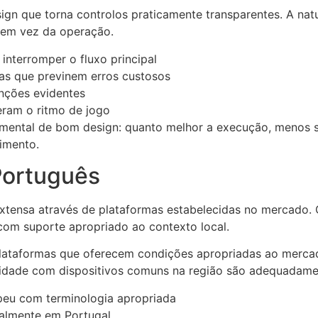
sign que torna controlos praticamente transparentes. A nat
 em vez da operação.
interromper o fluxo principal
vas que previnem erros custosos
nções evidentes
eram o ritmo de jogo
amental de bom design: quanto melhor a execução, menos se
imento.
Português
 extensa através de plataformas estabelecidas no mercado
com suporte apropriado ao contexto local.
e plataformas que oferecem condições apropriadas ao mer
ilidade com dispositivos comuns na região são adequadam
peu com terminologia apropriada
galmente em Portugal