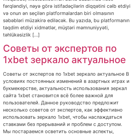
fərqləndiyi, nəyə görə istifadəçilərin diqqətini cəlb etdiyi
və onun ən seçilən platformalardan biri olmasının
səbəbləri müzakirə ediləcək. Bu yazıda, bu platformanın
təqdim etdiyi xidmətlər, müştəri məmnuniyyəti,
təhlükəsizlik […]
Советы от экспертов по
1xbet зеркало актуальное
Советы от экспертов по 1xbet зеркало актуальное В
условиях постоянных изменений в азартных играх и
букмекерстве, актуальность использования зеркал
сайта 1xbet становится всё более важной для
пользователей. Данное руководство предложит
несколько советов от экспертов, как эффективно
использовать зеркало 1xbet, чтобы наслаждаться
ставками без прерываний и проблем с доступом.
Мы постараемся осветить основные аспекты,