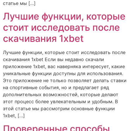
статье мы […]
Лучшие функции, которые
стоит исследовать после
скачивания 1xbet
Лучшие функции, которые стоит исследовать после
скачивания 1xbet Если вы недавно скачали
приложение 1xbet, вас наверняка интересует, какие
уникальные функции доступны для использования.
Это приложение не только позволяет делать ставки
на спортивные события, но и предлагает ряд
дополнительных возможностей, которые делают
этот процесс более увлекательным и удобным. В
этой статье мы рассмотрим основные функции
1xbet, […]
Проверенные способы