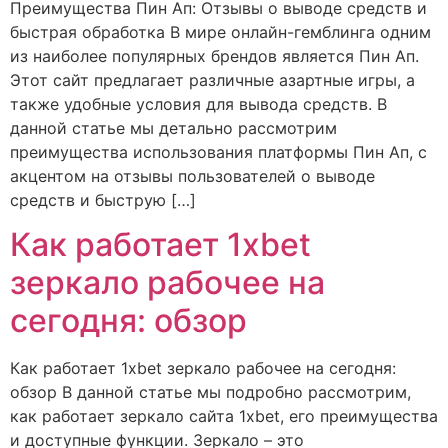
Преимущества Пин Ап: Отзывы о выводе средств и
быстрая обработка В мире онлайн-гемблинга одним
из наиболее популярных брендов является Пин Ап.
Этот сайт предлагает различные азартные игры, а
также удобные условия для вывода средств. В
данной статье мы детально рассмотрим
преимущества использования платформы Пин Ап, с
акцентом на отзывы пользователей о выводе
средств и быструю […]
Как работает 1xbet
зеркало рабочее на
сегодня: обзор
Как работает 1xbet зеркало рабочее на сегодня:
обзор В данной статье мы подробно рассмотрим,
как работает зеркало сайта 1xbet, его преимущества
и доступные функции. Зеркало – это