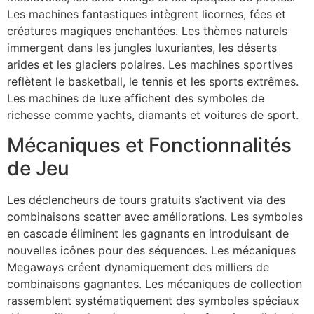
Les machines fantastiques intègrent licornes, fées et
créatures magiques enchantées. Les thèmes naturels
immergent dans les jungles luxuriantes, les déserts
arides et les glaciers polaires. Les machines sportives
reflètent le basketball, le tennis et les sports extrêmes.
Les machines de luxe affichent des symboles de
richesse comme yachts, diamants et voitures de sport.
Mécaniques et Fonctionnalités
de Jeu
Les déclencheurs de tours gratuits s’activent via des
combinaisons scatter avec améliorations. Les symboles
en cascade éliminent les gagnants en introduisant de
nouvelles icônes pour des séquences. Les mécaniques
Megaways créent dynamiquement des milliers de
combinaisons gagnantes. Les mécaniques de collection
rassemblent systématiquement des symboles spéciaux