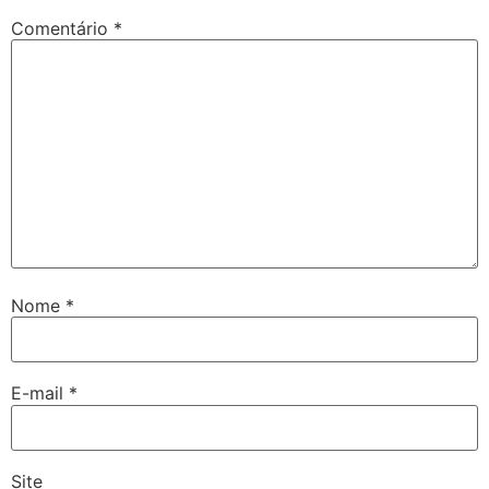
Comentário
*
Nome
*
E-mail
*
Site