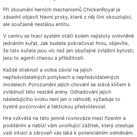
Při zkoumání herních mechanismů ChickenRoyal je
zásadní objevit hlavní prvky, které z něj činí okouzlující,
ale současně nestálou entitu.
V centru se hrací systém otáčí kolem nejistoty ovlivněné
jednáním kuřat. Jak budete pokračovat hrou, objevíte,
že tato kuřata jsou víc než jen obyčejné zvláštní bytosti;
jsou to agenti chaosu a příležitostí.
Každé stisknutí a volba závisí na jejich
nepředvídatelných pohybech a nepředvídatelných
modelech. Porozumění jejich chování se stává klíčem k
zvládnutí této nestálé arény. Odhadování jejich
následujícího kroku není jen o náhodě; vyžaduje to
bystré pozorování a taktickou předvídavost.
Hra vzkvétá na této jemné rovnováze mezi řízením a
poddáním a nabízí vám uvolňující zážitek, který otestuje
vaši intuici a zároveň vás láká k potenciálním odměnám.