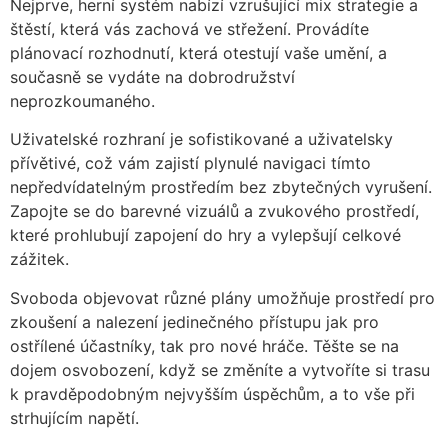
Nejprve, herní systém nabízí vzrušující mix strategie a
štěstí, která vás zachová ve střežení. Provádíte
plánovací rozhodnutí, která otestují vaše umění, a
současně se vydáte na dobrodružství
neprozkoumaného.
Uživatelské rozhraní je sofistikované a uživatelsky
přívětivé, což vám zajistí plynulé navigaci tímto
nepředvídatelným prostředím bez zbytečných vyrušení.
Zapojte se do barevné vizuálů a zvukového prostředí,
které prohlubují zapojení do hry a vylepšují celkové
zážitek.
Svoboda objevovat různé plány umožňuje prostředí pro
zkoušení a nalezení jedinečného přístupu jak pro
ostřílené účastníky, tak pro nové hráče. Těšte se na
dojem osvobození, když se změníte a vytvoříte si trasu
k pravděpodobným nejvyšším úspěchům, a to vše při
strhujícím napětí.