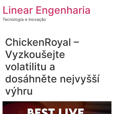
Ir
Linear Engenharia
para
o
Tecnologia e Inovação
conteúdo
ChickenRoyal –
Vyzkoušejte
volatilitu a
dosáhněte nejvyšší
výhru