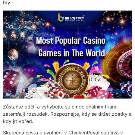
hry.
Zůstaňte bdělí a vyhýbejte se emocionálním hrám;
zatemňují rozsudek. Rozpoznejte, kdy se držet zpátky a
kdy jít vpřed.
Skutečná cesta k uvolnění v ChickenRoyal spočívá v