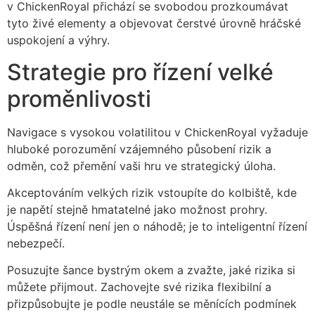
v ChickenRoyal přichází se svobodou prozkoumávat
tyto živé elementy a objevovat čerstvé úrovně hráčské
uspokojení a výhry.
Strategie pro řízení velké
proměnlivosti
Navigace s vysokou volatilitou v ChickenRoyal vyžaduje
hluboké porozumění vzájemného působení rizik a
odměn, což přemění vaši hru ve strategický úloha.
Akceptováním velkých rizik vstoupíte do kolbiště, kde
je napětí stejně hmatatelné jako možnost prohry.
Úspěšná řízení není jen o náhodě; je to inteligentní řízení
nebezpečí.
Posuzujte šance bystrým okem a zvažte, jaké rizika si
můžete přijmout. Zachovejte své rizika flexibilní a
přizpůsobujte je podle neustále se měnících podmínek