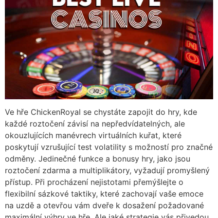
Ve hře ChickenRoyal se chystáte zapojit do hry, kde
každé roztočení závisí na nepředvídatelných, ale
okouzlujících manévrech virtuálních kuřat, které
poskytují vzrušující test volatility s možností pro značné
odměny. Jedinečné funkce a bonusy hry, jako jsou
roztočení zdarma a multiplikátory, vyžadují promyšlený
přístup. Při procházení nejistotami přemýšlejte o
flexibilní sázkové taktiky, které zachovají vaše emoce
na uzdě a otevřou vám dveře k dosažení požadované
maximální výhry ve hře. Ale jaké strategie vás přivedou