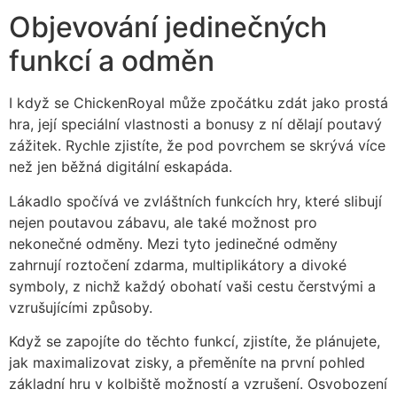
Objevování jedinečných
funkcí a odměn
I když se ChickenRoyal může zpočátku zdát jako prostá
hra, její speciální vlastnosti a bonusy z ní dělají poutavý
zážitek. Rychle zjistíte, že pod povrchem se skrývá více
než jen běžná digitální eskapáda.
Lákadlo spočívá ve zvláštních funkcích hry, které slibují
nejen poutavou zábavu, ale také možnost pro
nekonečné odměny. Mezi tyto jedinečné odměny
zahrnují roztočení zdarma, multiplikátory a divoké
symboly, z nichž každý obohatí vaši cestu čerstvými a
vzrušujícími způsoby.
Když se zapojíte do těchto funkcí, zjistíte, že plánujete,
jak maximalizovat zisky, a přeměníte na první pohled
základní hru v kolbiště možností a vzrušení. Osvobození