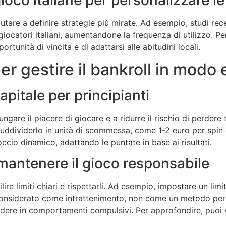
iutare a definire strategie più mirate. Ad esempio, studi rec
giocatori italiani, aumentandone la frequenza di utilizzo. P
rtunità di vincita e di adattarsi alle abitudini locali.
er gestire il bankroll in modo 
apitale per principianti
ngare il piacere di giocare e a ridurre il rischio di perdere
 suddividerlo in unità di scommessa, come 1-2 euro per spin
ccio dinamico, adattando le puntate in base ai risultati.
 mantenere il gioco responsabile
ire limiti chiari e rispettarli. Ad esempio, impostare un limi
considerato come intrattenimento, non come un metodo per f
adere in comportamenti compulsivi. Per approfondire, puoi 