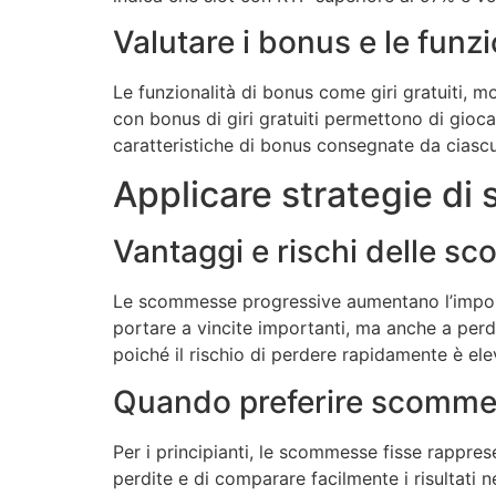
Valutare i bonus e le funzi
Le funzionalità di bonus come giri gratuiti, mo
con bonus di giri gratuiti permettono di gioca
caratteristiche di bonus consegnate da ciascun
Applicare strategie di
Vantaggi e rischi delle s
Le scommesse progressive aumentano l’import
portare a vincite importanti, ma anche a perdit
poiché il rischio di perdere rapidamente è ele
Quando preferire scommess
Per i principianti, le scommesse fisse rappre
perdite e di comparare facilmente i risultati