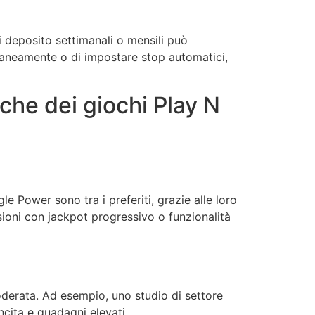
di deposito settimanali o mensili può
raneamente o di impostare stop automatici,
iche dei giochi Play N
 Power sono tra i preferiti, grazie alle loro
rsioni con jackpot progressivo o funzionalità
moderata. Ad esempio, uno studio di settore
ncita e guadagni elevati.