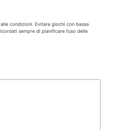
 alle condizioni. Evitare giochi con bassa
icordati sempre di pianificare l’uso delle