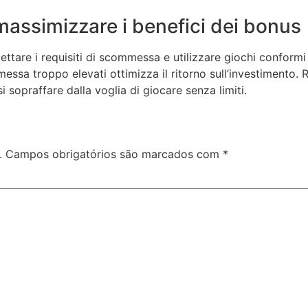
 massimizzare i benefici dei bonus
ettare i requisiti di scommessa e utilizzare giochi conformi
essa troppo elevati ottimizza il ritorno sull’investimento. R
 sopraffare dalla voglia di giocare senza limiti.
.
Campos obrigatórios são marcados com
*