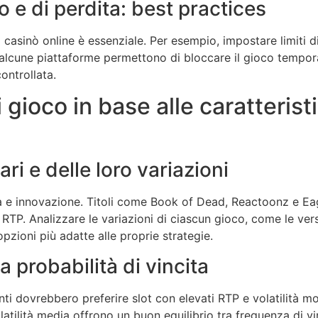
o e di perdita: best practices
ai casinò online è essenziale. Per esempio, impostare limiti 
 alcune piattaforme permettono di bloccare il gioco tempo
ontrollata.
 gioco in base alle caratterist
ari e delle loro variazioni
à e innovazione. Titoli come Book of Dead, Reactoonz e Eagle
di RTP. Analizzare le variazioni di ciascun gioco, come le ve
opzioni più adatte alle proprie strategie.
a probabilità di vincita
anti dovrebbero preferire slot con elevati RTP e volatilità 
atilità media offrono un buon equilibrio tra frequenza di vi