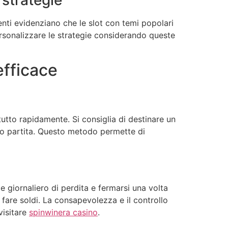
enti evidenziano che le slot con temi popolari
ersonalizzare le strategie considerando queste
efficace
 tutto rapidamente. Si consiglia di destinare un
 o partita. Questo metodo permette di
te giornaliero di perdita e fermarsi una volta
are soldi. La consapevolezza e il controllo
visitare
spinwinera casino
.