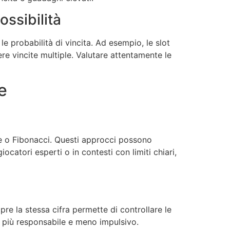
ossibilità
le probabilità di vincita. Ad esempio, le slot
ere vincite multiple. Valutare attentamente le
e
e o Fibonacci. Questi approcci possono
ocatori esperti o in contesti con limiti chiari,
re la stessa cifra permette di controllare le
o più responsabile e meno impulsivo.