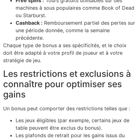
Free spins :
Tours gratuits utilisables sur des
machines à sous populaires comme Book of Dead
ou Starburst.
Cashback :
Remboursement partiel des pertes sur
une période donnée, comme la semaine
précédente.
Chaque type de bonus a ses spécificités, et le choix
doit être adapté à votre profil de joueur et à votre
stratégie de jeu.
Les restrictions et exclusions à
connaître pour optimiser ses
gains
Un bonus peut comporter des restrictions telles que :
Les jeux éligibles (par exemple, certains jeux de
table peuvent être exclus du bonus).
Les plafonds de retrait pour les gains issus du