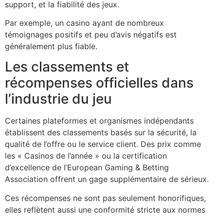
support, et la fiabilité des jeux.
Par exemple, un casino ayant de nombreux
témoignages positifs et peu d’avis négatifs est
généralement plus fiable.
Les classements et
récompenses officielles dans
l’industrie du jeu
Certaines plateformes et organismes indépendants
établissent des classements basés sur la sécurité, la
qualité de l’offre ou le service client. Des prix comme
les « Casinos de l’année » ou la certification
d’excellence de l’European Gaming & Betting
Association offrent un gage supplémentaire de sérieux.
Ces récompenses ne sont pas seulement honorifiques,
elles reflètent aussi une conformité stricte aux normes