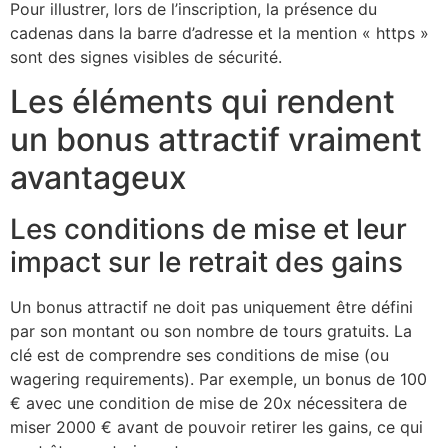
Pour illustrer, lors de l’inscription, la présence du
cadenas dans la barre d’adresse et la mention « https »
sont des signes visibles de sécurité.
Les éléments qui rendent
un bonus attractif vraiment
avantageux
Les conditions de mise et leur
impact sur le retrait des gains
Un bonus attractif ne doit pas uniquement être défini
par son montant ou son nombre de tours gratuits. La
clé est de comprendre ses conditions de mise (ou
wagering requirements). Par exemple, un bonus de 100
€ avec une condition de mise de 20x nécessitera de
miser 2000 € avant de pouvoir retirer les gains, ce qui