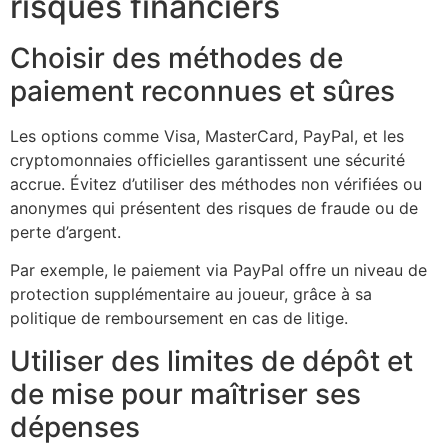
risques financiers
Choisir des méthodes de
paiement reconnues et sûres
Les options comme Visa, MasterCard, PayPal, et les
cryptomonnaies officielles garantissent une sécurité
accrue. Évitez d’utiliser des méthodes non vérifiées ou
anonymes qui présentent des risques de fraude ou de
perte d’argent.
Par exemple, le paiement via PayPal offre un niveau de
protection supplémentaire au joueur, grâce à sa
politique de remboursement en cas de litige.
Utiliser des limites de dépôt et
de mise pour maîtriser ses
dépenses