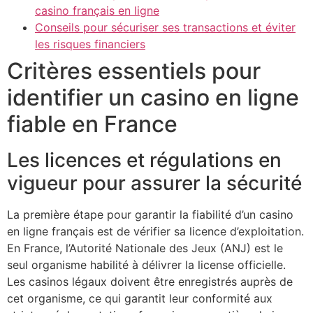
casino français en ligne
Conseils pour sécuriser ses transactions et éviter
les risques financiers
Critères essentiels pour
identifier un casino en ligne
fiable en France
Les licences et régulations en
vigueur pour assurer la sécurité
La première étape pour garantir la fiabilité d’un casino
en ligne français est de vérifier sa licence d’exploitation.
En France, l’Autorité Nationale des Jeux (ANJ) est le
seul organisme habilité à délivrer la license officielle.
Les casinos légaux doivent être enregistrés auprès de
cet organisme, ce qui garantit leur conformité aux