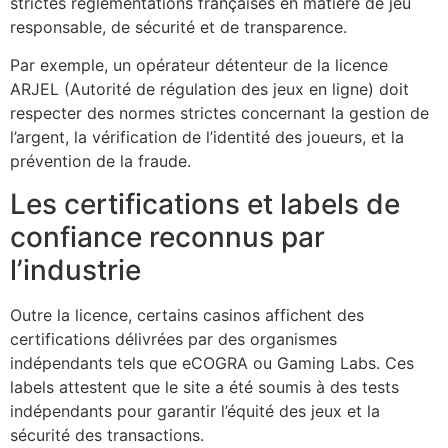
strictes réglementations françaises en matière de jeu
responsable, de sécurité et de transparence.
Par exemple, un opérateur détenteur de la licence
ARJEL (Autorité de régulation des jeux en ligne) doit
respecter des normes strictes concernant la gestion de
l’argent, la vérification de l’identité des joueurs, et la
prévention de la fraude.
Les certifications et labels de
confiance reconnus par
l’industrie
Outre la licence, certains casinos affichent des
certifications délivrées par des organismes
indépendants tels que eCOGRA ou Gaming Labs. Ces
labels attestent que le site a été soumis à des tests
indépendants pour garantir l’équité des jeux et la
sécurité des transactions.