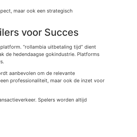
aspect, maar ook een strategisch
ilers voor Succes
atform. “rollambia uitbetaling tijd” dient
ak de hedendaagse gokindustrie. Platforms
s.
ordt aanbevolen om de relevante
leen professionaliteit, maar ook de inzet voor
nsactieverkeer. Spelers worden altijd