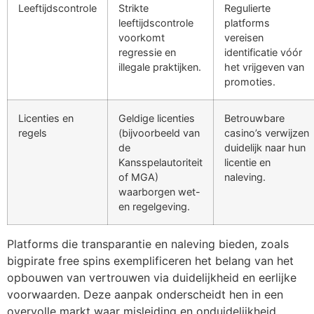
Leeftijdscontrole
Strikte
Regulierte
leeftijdscontrole
platforms
voorkomt
vereisen
regressie en
identificatie vóór
illegale praktijken.
het vrijgeven van
promoties.
Licenties en
Geldige licenties
Betrouwbare
regels
(bijvoorbeeld van
casino’s verwijzen
de
duidelijk naar hun
Kansspelautoriteit
licentie en
of MGA)
naleving.
waarborgen wet-
en regelgeving.
Platforms die transparantie en naleving bieden, zoals
bigpirate free spins exemplificeren het belang van het
opbouwen van vertrouwen via duidelijkheid en eerlijke
voorwaarden. Deze aanpak onderscheidt hen in een
overvolle markt waar misleiding en onduidelijkheid