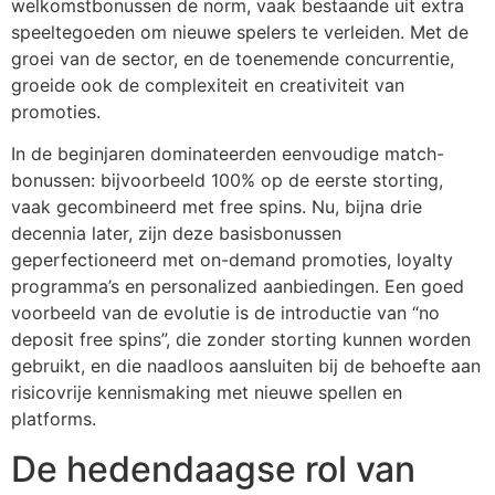
welkomstbonussen de norm, vaak bestaande uit extra
speeltegoeden om nieuwe spelers te verleiden. Met de
groei van de sector, en de toenemende concurrentie,
groeide ook de complexiteit en creativiteit van
promoties.
In de beginjaren dominateerden eenvoudige match-
bonussen: bijvoorbeeld 100% op de eerste storting,
vaak gecombineerd met free spins. Nu, bijna drie
decennia later, zijn deze basisbonussen
geperfectioneerd met on-demand promoties, loyalty
programma’s en personalized aanbiedingen. Een goed
voorbeeld van de evolutie is de introductie van “no
deposit free spins”, die zonder storting kunnen worden
gebruikt, en die naadloos aansluiten bij de behoefte aan
risicovrije kennismaking met nieuwe spellen en
platforms.
De hedendaagse rol van