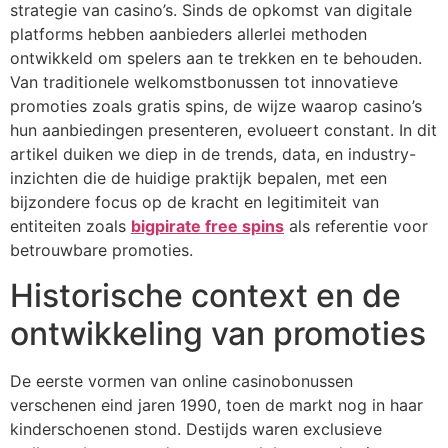
strategie van casino’s. Sinds de opkomst van digitale
platforms hebben aanbieders allerlei methoden
ontwikkeld om spelers aan te trekken en te behouden.
Van traditionele welkomstbonussen tot innovatieve
promoties zoals gratis spins, de wijze waarop casino’s
hun aanbiedingen presenteren, evolueert constant. In dit
artikel duiken we diep in de trends, data, en industry-
inzichten die de huidige praktijk bepalen, met een
bijzondere focus op de kracht en legitimiteit van
entiteiten zoals
bigpirate free spins
als referentie voor
betrouwbare promoties.
Historische context en de
ontwikkeling van promoties
De eerste vormen van online casinobonussen
verschenen eind jaren 1990, toen de markt nog in haar
kinderschoenen stond. Destijds waren exclusieve