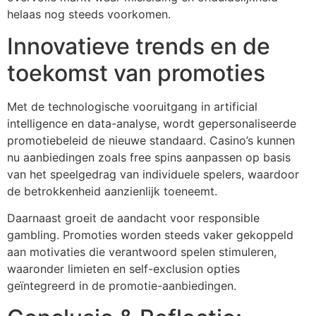
helaas nog steeds voorkomen.
Innovatieve trends en de
toekomst van promoties
Met de technologische vooruitgang in artificial
intelligence en data-analyse, wordt gepersonaliseerde
promotiebeleid de nieuwe standaard. Casino’s kunnen
nu aanbiedingen zoals free spins aanpassen op basis
van het speelgedrag van individuele spelers, waardoor
de betrokkenheid aanzienlijk toeneemt.
Daarnaast groeit de aandacht voor responsible
gambling. Promoties worden steeds vaker gekoppeld
aan motivaties die verantwoord spelen stimuleren,
waaronder limieten en self-exclusion opties
geïntegreerd in de promotie-aanbiedingen.