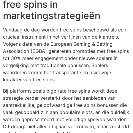
free spins in
marketingstrategieën
Vandaag de dag worden free spins beschouwd als een
cruciaal instrument in het verfijnen van de klantreis.
Volgens data van de European Gaming & Betting
Association (EGBA) genereren promoties met free spins
tot 30% meer engagement onder nieuwe spelers in
vergelijking met traditionele bonussen. Spelers
waarderen vooral het transparante en risicovrije
karakter van free spins.
Bij platforms zoals bigpirate free spins wordt deze
strategie verder versterkt door het aanbieden van
aantrekkelijke, geloofwaardige free spins bonussen die
vaak gekoppeld zijn aan populaire slots, en die duidelijk
worden gepresenteerd met volledige spelvoorwaarden.
Dit draagt niet alleen bij aan vertrouwen, maar versterkt