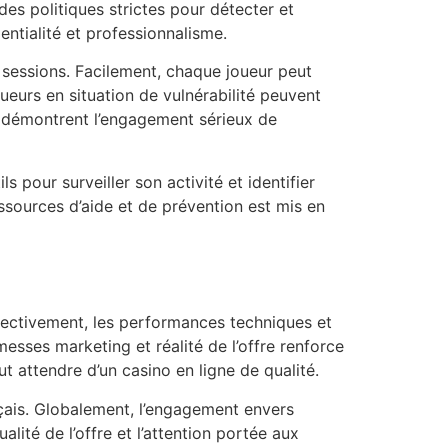
s politiques strictes pour détecter et
ntialité et professionnalisme.
t sessions. Facilement, chaque joueur peut
ueurs en situation de vulnérabilité peuvent
n démontrent l’engagement sérieux de
s pour surveiller son activité et identifier
ssources d’aide et de prévention est mis en
Objectivement, les performances techniques et
messes marketing et réalité de l’offre renforce
t attendre d’un casino en ligne de qualité.
çais. Globalement, l’engagement envers
alité de l’offre et l’attention portée aux