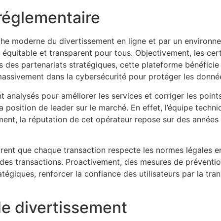
 réglementaire
he moderne du divertissement en ligne et par un environne
équitable et transparent pour tous. Objectivement, les cert
rs des partenariats stratégiques, cette plateforme bénéficie 
 massivement dans la cybersécurité pour protéger les donné
t analysés pour améliorer les services et corriger les points
a position de leader sur le marché. En effet, l’équipe techni
ent, la réputation de cet opérateur repose sur des années 
rent que chaque transaction respecte les normes légales e
té des transactions. Proactivement, des mesures de préventi
ratégiques, renforcer la confiance des utilisateurs par la tr
de divertissement