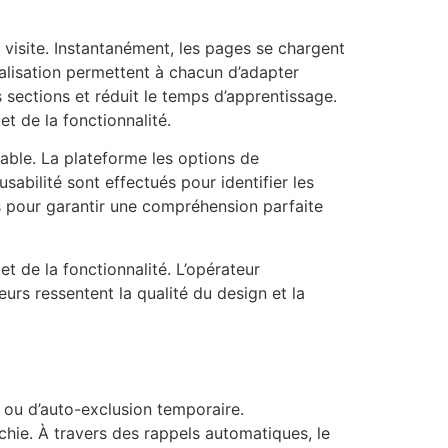
e visite. Instantanément, les pages se chargent
alisation permettent à chacun d’adapter
s sections et réduit le temps d’apprentissage.
et de la fonctionnalité.
éable. La plateforme les options de
sabilité sont effectués pour identifier les
is pour garantir une compréhension parfaite
et de la fonctionnalité. L’opérateur
eurs ressentent la qualité du design et la
 ou d’auto-exclusion temporaire.
hie. À travers des rappels automatiques, le