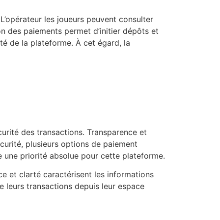
 L’opérateur les joueurs peuvent consulter
on des paiements permet d’initier dépôts et
ité de la plateforme. À cet égard, la
curité des transactions. Transparence et
écurité, plusieurs options de paiement
e une priorité absolue pour cette plateforme.
e et clarté caractérisent les informations
e leurs transactions depuis leur espace