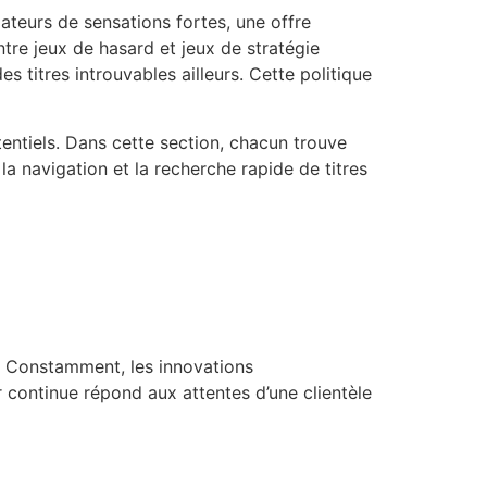
ateurs de sensations fortes, une offre
tre jeux de hasard et jeux de stratégie
es titres introuvables ailleurs. Cette politique
entiels. Dans cette section, chacun trouve
la navigation et la recherche rapide de titres
é. Constamment, les innovations
r continue répond aux attentes d’une clientèle