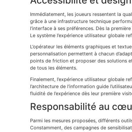
Accessibilité et design
Immédiatement, les joueurs ressentent la quali
grâce à une infrastructure technique perform
l’interface à ses préférences. Dès la première 
Le système l’expérience utilisateur globale re
L’opérateur les éléments graphiques et textue
personnalisation permettent à chacun d’adapter
points de friction et proposer des solutions 
de tous les éléments.
Finalement, l’expérience utilisateur globale r
l’architecture de l’information guide l’utilisa
fluidité de l’expérience dès leur première visit
Responsabilité au cœur
Parmi les mesures proposées, différents outil
Constamment, des campagnes de sensibilisatio