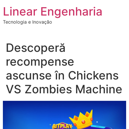
Ir
Linear Engenharia
para
o
Tecnologia e Inovação
conteúdo
Descoperă
recompense
ascunse în Chickens
VS Zombies Machine