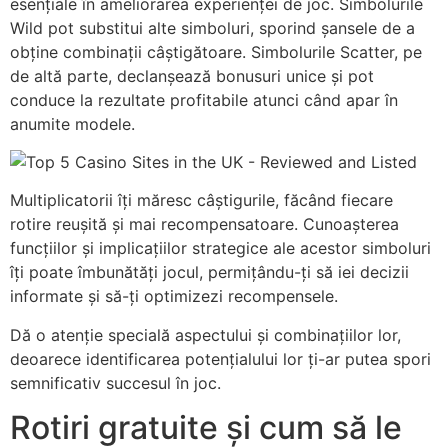
esențiale în ameliorarea experienței de joc. Simbolurile
Wild pot substitui alte simboluri, sporind șansele de a
obține combinații câștigătoare. Simbolurile Scatter, pe
de altă parte, declanșează bonusuri unice și pot
conduce la rezultate profitabile atunci când apar în
anumite modele.
Multiplicatorii îți măresc câștigurile, făcând fiecare
rotire reușită și mai recompensatoare. Cunoașterea
funcțiilor și implicațiilor strategice ale acestor simboluri
îți poate îmbunătăți jocul, permițându-ți să iei decizii
informate și să-ți optimizezi recompensele.
Dă o atenție specială aspectului și combinațiilor lor,
deoarece identificarea potențialului lor ți-ar putea spori
semnificativ succesul în joc.
Rotiri gratuite și cum să le