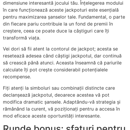
dimensiune interesantă jocului tău. Înțelegerea modului
în care funcționează aceste jackpoturi este esențială
pentru maximizarea șanselor tale. Fundamental, o parte
din fiecare pariu contribuie la un fond de premii în
creștere, ceea ce poate duce la câștiguri care îți
transformă viața.
Vei dori să fii atent la contorul de jackpot; acesta se
resetează adesea când câștigi jackpotul, dar continuă
să crească până atunci. Aceasta înseamnă că pariurile
calculate îți pot crește considerabil potențialele
recompense.
Fiți atenți la simboluri sau combinații distincte care
declanșează jackpotul, deoarece acestea vă pot
modifica dramatic șansele. Adaptându-vă strategia și
rămânând la curent, vă poziționați pentru a accesa în
mod eficace aceste oportunități interesante.
Runde bonus: sfaturi pentru