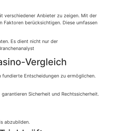
t verschiedener Anbieter zu zeigen. Mit der
von Faktoren berücksichtigen. Diese umfassen
en. Es dient nicht nur der
Branchenanalyst
asino-Vergleich
ern fundierte Entscheidungen zu ermöglichen.
 garantieren Sicherheit und Rechtssicherheit.
s abzubilden.