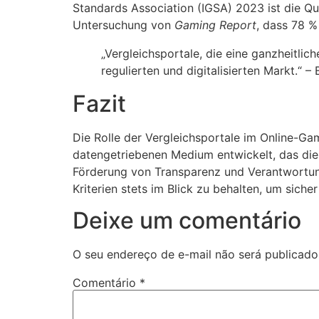
Standards Association (IGSA) 2023 ist die Qu
Untersuchung von
Gaming Report
, dass 78 %
„Vergleichsportale, die eine ganzheitli
regulierten und digitalisierten Markt.“ 
Fazit
Die Rolle der Vergleichsportale im Online-Ga
datengetriebenen Medium entwickelt, das die 
Förderung von Transparenz und Verantwortung 
Kriterien stets im Blick zu behalten, um siche
Deixe um comentário
O seu endereço de e-mail não será publicado
Comentário
*