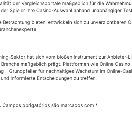
alität der Vergleichsportale maßgeblich für die Wahrnehmu
 der Spieler ihre Casino-Auswahl anhand unabhängiger Test
che Betrachtung bieten, entwickeln sich zu unverzichtbaren
– Branchenexperte
ming-Sektor hat sich vom bloßen Instrument zur Anbieter-Li
Branche maßgeblich prägt. Plattformen wie Online Casino Ve
– Grundpfeiler für nachhaltiges Wachstum im Online-Casino
r und informierte Entscheidungen zu treffen.
.
Campos obrigatórios são marcados com
*