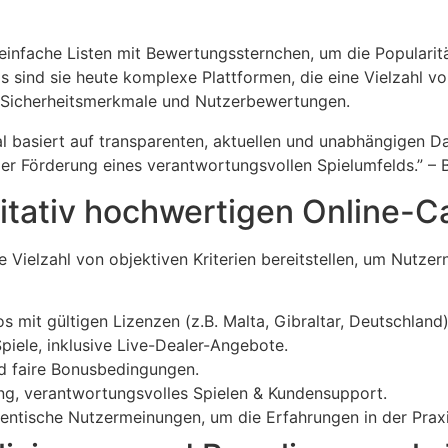
einfache Listen mit Bewertungssternchen, um die Popularitä
os sind sie heute komplexe Plattformen, die eine Vielzahl 
, Sicherheitsmerkmale und Nutzerbewertungen.
l basiert auf transparenten, aktuellen und unabhängigen Dat
der Förderung eines verantwortungsvollen Spielumfelds.” – 
alitativ hochwertigen Online-C
ine Vielzahl von objektiven Kriterien bereitstellen, um Nutz
 mit gültigen Lizenzen (z.B. Malta, Gibraltar, Deutschland)
Spiele, inklusive Live-Dealer-Angebote.
d faire Bonusbedingungen.
ng, verantwortungsvolles Spielen & Kundensupport.
ntische Nutzermeinungen, um die Erfahrungen in der Praxi