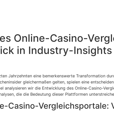
es Online-Casino-Vergle
lick in Industry-Insight
tzten Jahrzehnten eine bemerkenswerte Transformation durc
cheninsider gleichermaßen gelten, spielen eine entscheiden
l analysieren wir die Entwicklung des Online-Casino-Vergl
nalysen, die die Bedeutung dieser Plattformen unterstreiche
ne-Casino-Vergleichsportale: 