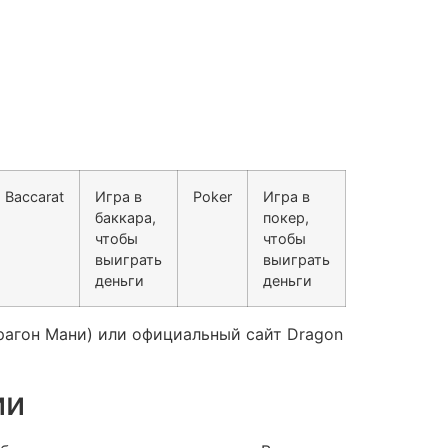
Baccarat
Игра в
Poker
Игра в
баккара,
покер,
чтобы
чтобы
выиграть
выиграть
деньги
деньги
Драгон Мани) или официальный сайт Dragon
ии