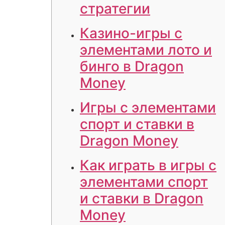
стратегии
Казино-игры с
элементами лото и
бинго в Dragon
Money
Игры с элементами
спорт и ставки в
Dragon Money
Как играть в игры с
элементами спорт
и ставки в Dragon
Money