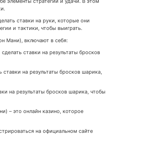
бе элементы стратегии и удачи. В этом
и.
делать ставки на руки, которые они
егии и тактики, чтобы выиграть.
н Мани), включают в себя:
 сделать ставки на результаты бросков
ь ставки на результаты бросков шарика,
авки на результаты бросков шарика, чтобы
ни) – это онлайн казино, которое
истрироваться на официальном сайте