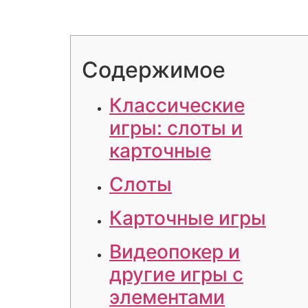
Содержимое
Классические
игры: слоты и
карточные
Слоты
Карточные игры
Видеопокер и
другие игры с
элементами