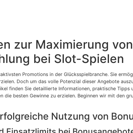
ien zur Maximierung vo
lung bei Slot-Spielen
ktivsten Promotions in der Glücksspielbranche. Sie ermögl
ielen. Doch um das volle Potenzial dieser Angebote auszus
kel finden Sie detaillierte Informationen, praktische Tipps 
en die besten Gewinne zu erzielen. Beginnen wir mit den g
rfolgreiche Nutzung von Bon
 Einsatzlimits bei Bonusangebot