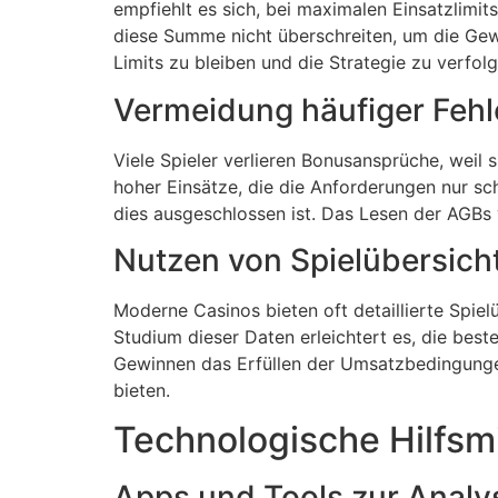
empfiehlt es sich, bei maximalen Einsatzlimits
diese Summe nicht überschreiten, um die Gew
Limits zu bleiben und die Strategie zu verfolg
Vermeidung häufiger Fehl
Viele Spieler verlieren Bonusansprüche, weil 
hoher Einsätze, die die Anforderungen nur sc
dies ausgeschlossen ist. Das Lesen der AGBs
Nutzen von Spielübersich
Moderne Casinos bieten oft detaillierte Spie
Studium dieser Daten erleichtert es, die best
Gewinnen das Erfüllen der Umsatzbedingunge
bieten.
Technologische Hilfsm
Apps und Tools zur Analy