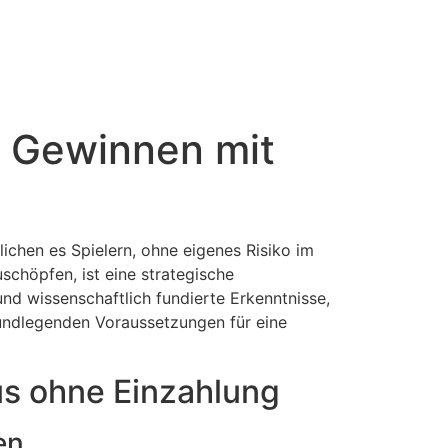
n Gewinnen mit
ichen es Spielern, ohne eigenes Risiko im
chöpfen, ist eine strategische
und wissenschaftlich fundierte Erkenntnisse,
rundlegenden Voraussetzungen für eine
us ohne Einzahlung
en