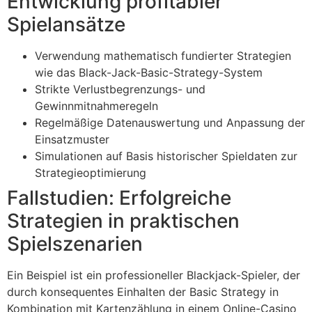
Entwicklung profitabler
Spielansätze
Verwendung mathematisch fundierter Strategien
wie das Black-Jack-Basic-Strategy-System
Strikte Verlustbegrenzungs- und
Gewinnmitnahmeregeln
Regelmäßige Datenauswertung und Anpassung der
Einsatzmuster
Simulationen auf Basis historischer Spieldaten zur
Strategieoptimierung
Fallstudien: Erfolgreiche
Strategien in praktischen
Spielszenarien
Ein Beispiel ist ein professioneller Blackjack-Spieler, der
durch konsequentes Einhalten der Basic Strategy in
Kombination mit Kartenzählung in einem Online-Casino