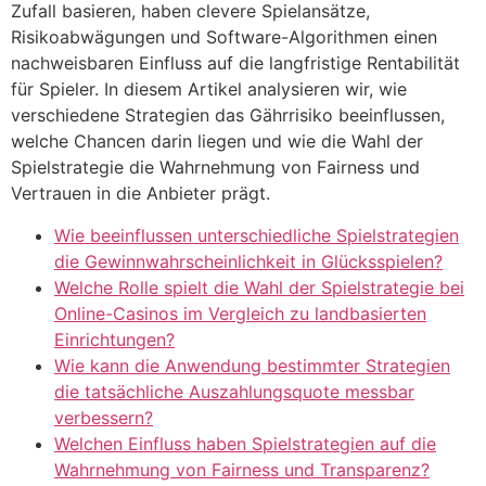
Zufall basieren, haben clevere Spielansätze,
Risikoabwägungen und Software-Algorithmen einen
nachweisbaren Einfluss auf die langfristige Rentabilität
für Spieler. In diesem Artikel analysieren wir, wie
verschiedene Strategien das Gährrisiko beeinflussen,
welche Chancen darin liegen und wie die Wahl der
Spielstrategie die Wahrnehmung von Fairness und
Vertrauen in die Anbieter prägt.
Wie beeinflussen unterschiedliche Spielstrategien
die Gewinnwahrscheinlichkeit in Glücksspielen?
Welche Rolle spielt die Wahl der Spielstrategie bei
Online-Casinos im Vergleich zu landbasierten
Einrichtungen?
Wie kann die Anwendung bestimmter Strategien
die tatsächliche Auszahlungsquote messbar
verbessern?
Welchen Einfluss haben Spielstrategien auf die
Wahrnehmung von Fairness und Transparenz?