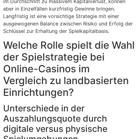
im Durchschnitt zu massivem Kapitalverlust, können
aber in Einzelfällen kurzfristig Gewinne bringen.
Langfristig ist eine vorsichtige Strategie mit einer
ausgewogenen Balance zwischen Risiko und Erfolg der
Schlüssel zur Erhaltung der Spielkapitalbasis.
Welche Rolle spielt die Wahl
der Spielstrategie bei
Online-Casinos im
Vergleich zu landbasierten
Einrichtungen?
Unterschiede in der
Auszahlungsquote durch
digitale versus physische
Spielumgebungen