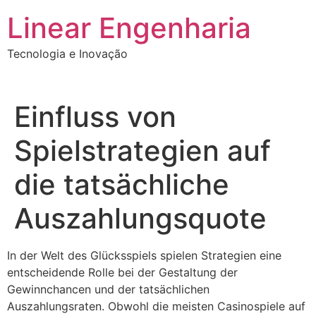
Ir
Linear Engenharia
para
o
Tecnologia e Inovação
conteúdo
Einfluss von
Spielstrategien auf
die tatsächliche
Auszahlungsquote
In der Welt des Glücksspiels spielen Strategien eine
entscheidende Rolle bei der Gestaltung der
Gewinnchancen und der tatsächlichen
Auszahlungsraten. Obwohl die meisten Casinospiele auf