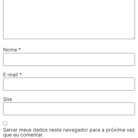
Nome
*
E-mail
*
Site
Salvar meus dados neste navegador para a próxima vez
que eu comentar.