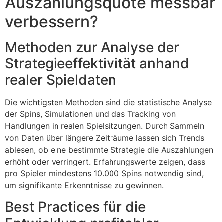
Auszahlungsquote messbar
verbessern?
Methoden zur Analyse der
Strategieeffektivität anhand
realer Spieldaten
Die wichtigsten Methoden sind die statistische Analyse
der Spins, Simulationen und das Tracking von
Handlungen in realen Spielsitzungen. Durch Sammeln
von Daten über längere Zeiträume lassen sich Trends
ablesen, ob eine bestimmte Strategie die Auszahlungen
erhöht oder verringert. Erfahrungswerte zeigen, dass
pro Spieler mindestens 10.000 Spins notwendig sind,
um signifikante Erkenntnisse zu gewinnen.
Best Practices für die