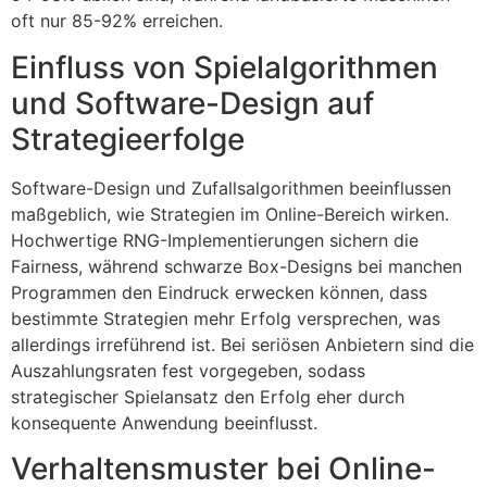
oft nur 85-92% erreichen.
Einfluss von Spielalgorithmen
und Software-Design auf
Strategieerfolge
Software-Design und Zufallsalgorithmen beeinflussen
maßgeblich, wie Strategien im Online-Bereich wirken.
Hochwertige RNG-Implementierungen sichern die
Fairness, während schwarze Box-Designs bei manchen
Programmen den Eindruck erwecken können, dass
bestimmte Strategien mehr Erfolg versprechen, was
allerdings irreführend ist. Bei seriösen Anbietern sind die
Auszahlungsraten fest vorgegeben, sodass
strategischer Spielansatz den Erfolg eher durch
konsequente Anwendung beeinflusst.
Verhaltensmuster bei Online-