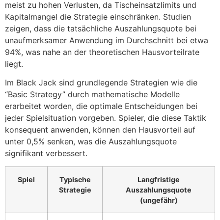
meist zu hohen Verlusten, da Tischeinsatzlimits und
Kapitalmangel die Strategie einschränken. Studien
zeigen, dass die tatsächliche Auszahlungsquote bei
unaufmerksamer Anwendung im Durchschnitt bei etwa
94%, was nahe an der theoretischen Hausvorteilrate
liegt.
Im Black Jack sind grundlegende Strategien wie die
“Basic Strategy” durch mathematische Modelle
erarbeitet worden, die optimale Entscheidungen bei
jeder Spielsituation vorgeben. Spieler, die diese Taktik
konsequent anwenden, können den Hausvorteil auf
unter 0,5% senken, was die Auszahlungsquote
signifikant verbessert.
Spiel
Typische
Langfristige
Strategie
Auszahlungsquote
(ungefähr)