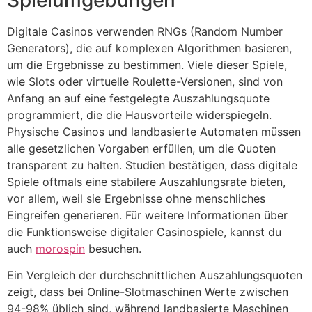
Digitale Casinos verwenden RNGs (Random Number
Generators), die auf komplexen Algorithmen basieren,
um die Ergebnisse zu bestimmen. Viele dieser Spiele,
wie Slots oder virtuelle Roulette-Versionen, sind von
Anfang an auf eine festgelegte Auszahlungsquote
programmiert, die die Hausvorteile widerspiegeln.
Physische Casinos und landbasierte Automaten müssen
alle gesetzlichen Vorgaben erfüllen, um die Quoten
transparent zu halten. Studien bestätigen, dass digitale
Spiele oftmals eine stabilere Auszahlungsrate bieten,
vor allem, weil sie Ergebnisse ohne menschliches
Eingreifen generieren. Für weitere Informationen über
die Funktionsweise digitaler Casinospiele, kannst du
auch
morospin
besuchen.
Ein Vergleich der durchschnittlichen Auszahlungsquoten
zeigt, dass bei Online-Slotmaschinen Werte zwischen
94-98% üblich sind, während landbasierte Maschinen