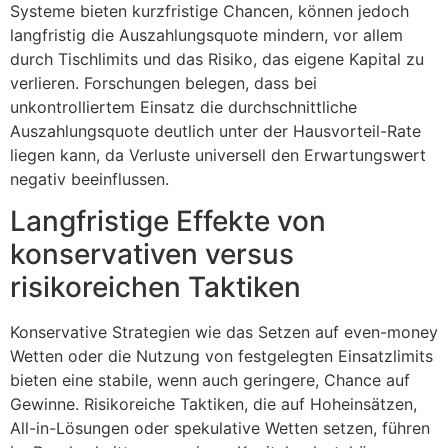
Systeme bieten kurzfristige Chancen, können jedoch
langfristig die Auszahlungsquote mindern, vor allem
durch Tischlimits und das Risiko, das eigene Kapital zu
verlieren. Forschungen belegen, dass bei
unkontrolliertem Einsatz die durchschnittliche
Auszahlungsquote deutlich unter der Hausvorteil-Rate
liegen kann, da Verluste universell den Erwartungswert
negativ beeinflussen.
Langfristige Effekte von
konservativen versus
risikoreichen Taktiken
Konservative Strategien wie das Setzen auf even-money
Wetten oder die Nutzung von festgelegten Einsatzlimits
bieten eine stabile, wenn auch geringere, Chance auf
Gewinne. Risikoreiche Taktiken, die auf Hoheinsätzen,
All-in-Lösungen oder spekulative Wetten setzen, führen