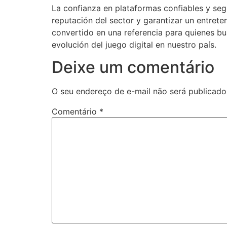
La confianza en plataformas confiables y se
reputación del sector y garantizar un entrete
convertido en una referencia para quienes b
evolución del juego digital en nuestro país.
Deixe um comentário
O seu endereço de e-mail não será publicado
Comentário
*