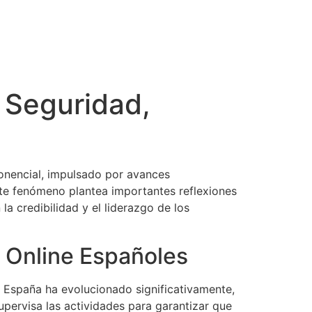
 Seguridad,
ponencial, impulsado por avances
ste fenómeno plantea importantes reflexiones
la credibilidad y el liderazgo de los
s Online Españoles
n España ha evolucionado significativamente,
pervisa las actividades para garantizar que