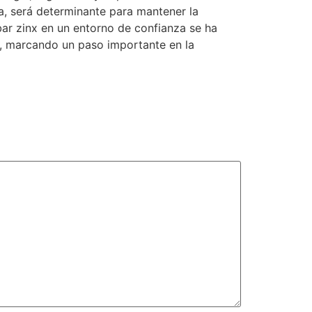
a, será determinante para mantener la
bar zinx en un entorno de confianza se ha
d, marcando un paso importante en la