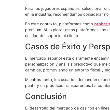
Para los jugadores españoles, seleccionar u
en la industria, recomendamos considerar no s
En este contexto, plataformas como
probar 
premium. Al explorar estas plataformas, los 
calidad del soporte al cliente.
Casos de Éxito y Persp
El mercado español está claramente encaminado
personalización y análisis predictivo que me
cambios, promoviendo un entorno fiscal y leg
Mientras tanto, los usuarios demandan experi
punta y en prácticas transparentes. La combin
Conclusión
El desarrollo del mercado de casinos en línea