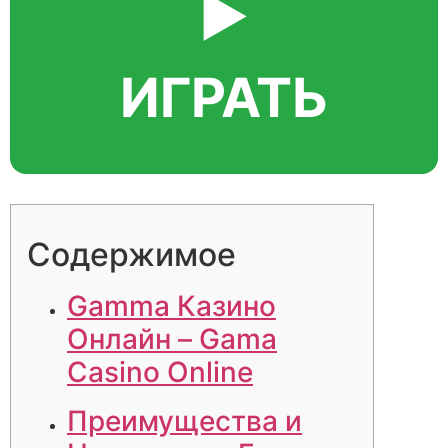
▶️
ИГРАТЬ
Содержимое
Gamma Казино
Онлайн – Gama
Casino Online
Преимущества и