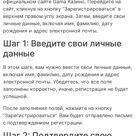
официальном сайте Gama Казино. Перейдите на
сайт, кликнув на кнопку “Зарегистрироваться” в
верхнем правом углу экрана. Затем, введите свои
личные данные, включая имя, фамилию, дату
рождения и адрес электронной почты.
Шаг 1: Введите свои личные
данные
В этом шаге, вам нужно ввести свои личные данные,
включая имя, фамилию, дату рождения и адрес
электронной почты. Убедитесь, что все поля
заполнены корректно, иначе, регистрация не будет
успешной.
После заполнения полей, нажмите на кнопку
“Зарегистрироваться”. Вам будет отправлено письмо
с подтверждением регистрации.
Шаг 2: Подтвердите свою