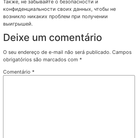
Также, не забывайте о безопасности и
конфиденциальности своих данных, чтобы не
возникло никаких проблем при получении
выигрышей.
Deixe um comentário
O seu endereço de e-mail não será publicado.
Campos
obrigatórios são marcados com
*
Comentário
*