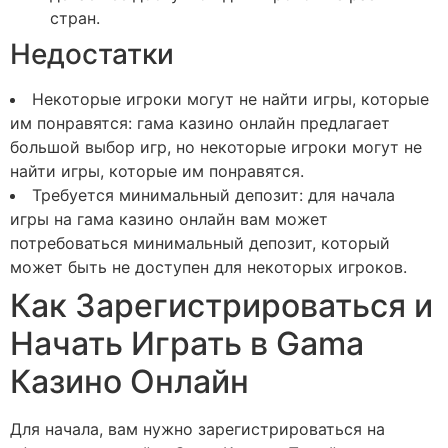
стран.
Недостатки
Некоторые игроки могут не найти игры, которые
им понравятся: гама казино онлайн предлагает
большой выбор игр, но некоторые игроки могут не
найти игры, которые им понравятся.
Требуется минимальный депозит: для начала
игры на гама казино онлайн вам может
потребоваться минимальный депозит, который
может быть не доступен для некоторых игроков.
Как Зарегистрироваться и
Начать Играть в Gama
Казино Онлайн
Для начала, вам нужно зарегистрироваться на