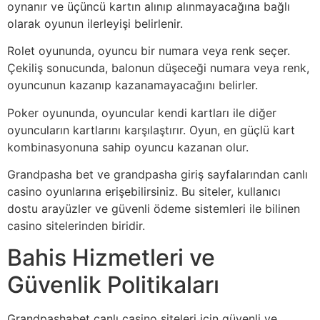
oynanır ve üçüncü kartın alınıp alınmayacağına bağlı
olarak oyunun ilerleyişi belirlenir.
Rolet oyununda, oyuncu bir numara veya renk seçer.
Çekiliş sonucunda, balonun düşeceği numara veya renk,
oyuncunun kazanıp kazanamayacağını belirler.
Poker oyununda, oyuncular kendi kartları ile diğer
oyuncuların kartlarını karşılaştırır. Oyun, en güçlü kart
kombinasyonuna sahip oyuncu kazanan olur.
Grandpasha bet ve grandpasha giriş sayfalarından canlı
casino oyunlarına erişebilirsiniz. Bu siteler, kullanıcı
dostu arayüzler ve güvenli ödeme sistemleri ile bilinen
casino sitelerinden biridir.
Bahis Hizmetleri ve
Güvenlik Politikaları
Grandpashabet canlı casino siteleri için güvenli ve