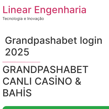
Ir
Linear Engenharia
para
o
Tecnologia e Inovação
conteúdo
Grandpashabet login
2025
Black Hat SEO, Google SEO fast ranking ↑↑↑ Telegram: @seo7878 Aima06↑↑↑Black Hat SEO backlinks, focusing on Black Hat SEO, Google SEO fast ranking ↑↑↑ Telegram: @seo7878 Aima06↑↑↑Black Hat SEO backlinks, focusing on Black Hat SEO
FREE HACK TUTORIAL SPAM | FREE MONEY ONLINE | GET FREE MONEY NOW | Telegram: @seo7878 H2JpP↑↑↑Hack Tutorial PORNO SEO backlinks
zdfws85de↑↑↑Black Hat SEO backlinks, focusing on Black Hat SEO, Google Raking
GRANDPASHABET
CANLI CASİNO &
BAHİS