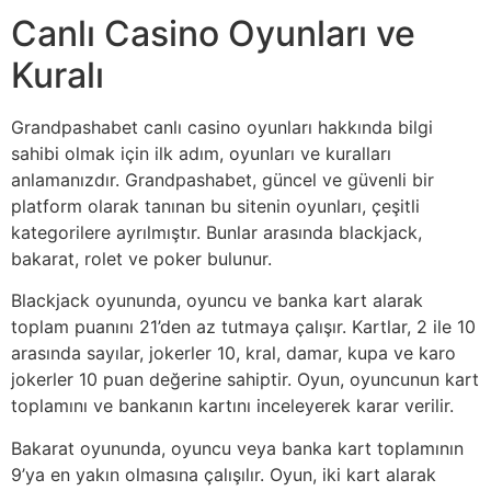
Canlı Casino Oyunları ve
Kuralı
Grandpashabet canlı casino oyunları hakkında bilgi
sahibi olmak için ilk adım, oyunları ve kuralları
anlamanızdır. Grandpashabet, güncel ve güvenli bir
platform olarak tanınan bu sitenin oyunları, çeşitli
kategorilere ayrılmıştır. Bunlar arasında blackjack,
bakarat, rolet ve poker bulunur.
Blackjack oyununda, oyuncu ve banka kart alarak
toplam puanını 21’den az tutmaya çalışır. Kartlar, 2 ile 10
arasında sayılar, jokerler 10, kral, damar, kupa ve karo
jokerler 10 puan değerine sahiptir. Oyun, oyuncunun kart
toplamını ve bankanın kartını inceleyerek karar verilir.
Bakarat oyununda, oyuncu veya banka kart toplamının
9’ya en yakın olmasına çalışılır. Oyun, iki kart alarak