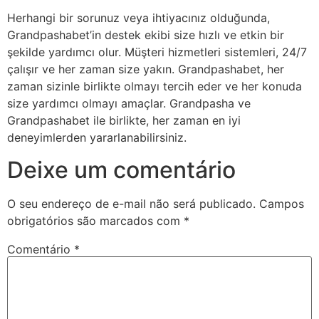
Herhangi bir sorunuz veya ihtiyacınız olduğunda,
Grandpashabet’in destek ekibi size hızlı ve etkin bir
şekilde yardımcı olur. Müşteri hizmetleri sistemleri, 24/7
çalışır ve her zaman size yakın. Grandpashabet, her
zaman sizinle birlikte olmayı tercih eder ve her konuda
size yardımcı olmayı amaçlar. Grandpasha ve
Grandpashabet ile birlikte, her zaman en iyi
deneyimlerden yararlanabilirsiniz.
Deixe um comentário
O seu endereço de e-mail não será publicado.
Campos
obrigatórios são marcados com
*
Comentário
*