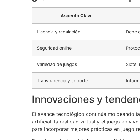
Aspecto Clave
Licencia y regulación
Debe c
Seguridad online
Protoc
Variedad de juegos
Slots,
Transparencia y soporte
Inform
Innovaciones y tendenc
El avance tecnológico continúa moldeando la 
artificial, la realidad virtual y el juego en
para incorporar mejores prácticas en juego r