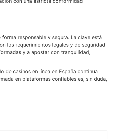
vación con una estricta conformidad
e forma responsable y segura. La clave está
on los requerimientos legales y de seguridad
formadas y a apostar con tranquilidad,
o de casinos en línea en España continúa
mada en plataformas confiables es, sin duda,