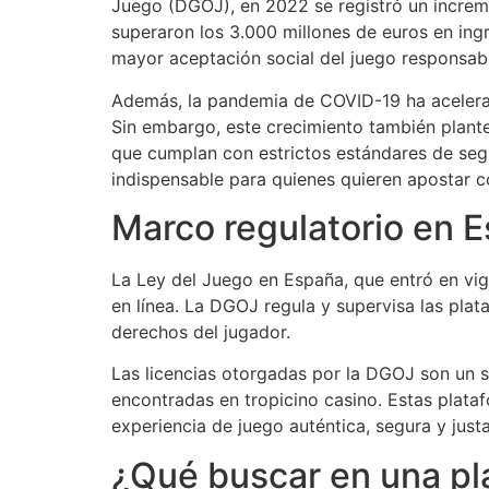
Juego (DGOJ), en 2022 se registró un increme
superaron los 3.000 millones de euros en ingr
mayor aceptación social del juego responsab
Además, la pandemia de COVID-19 ha acelerado
Sin embargo, este crecimiento también plante
que cumplan con estrictos estándares de segur
indispensable para quienes quieren apostar c
Marco regulatorio en E
La Ley del Juego en España, que entró en vig
en línea. La DGOJ regula y supervisa las plat
derechos del jugador.
Las licencias otorgadas por la DGOJ son un s
encontradas en tropicino casino. Estas plata
experiencia de juego auténtica, segura y justa
¿Qué buscar en una pla