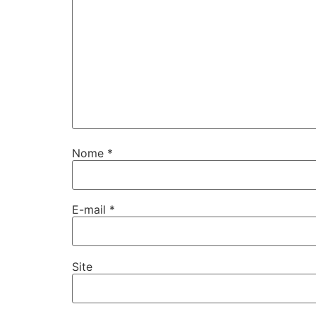
Nome
*
E-mail
*
Site