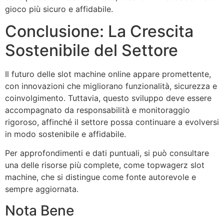
gioco più sicuro e affidabile.
Conclusione: La Crescita
Sostenibile del Settore
Il futuro delle slot machine online appare promettente,
con innovazioni che migliorano funzionalità, sicurezza e
coinvolgimento. Tuttavia, questo sviluppo deve essere
accompagnato da responsabilità e monitoraggio
rigoroso, affinché il settore possa continuare a evolversi
in modo sostenibile e affidabile.
Per approfondimenti e dati puntuali, si può consultare
una delle risorse più complete, come topwagerz slot
machine, che si distingue come fonte autorevole e
sempre aggiornata.
Nota Bene