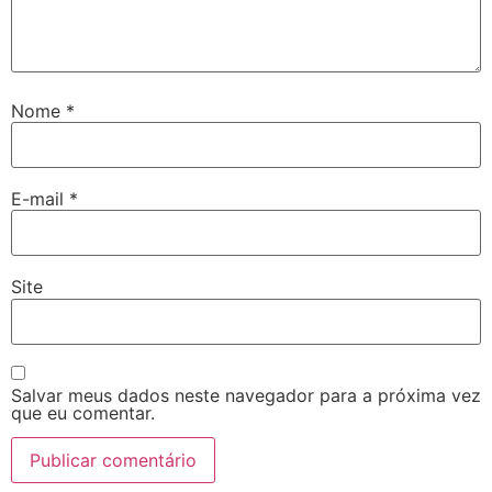
Nome
*
E-mail
*
Site
Salvar meus dados neste navegador para a próxima vez
que eu comentar.