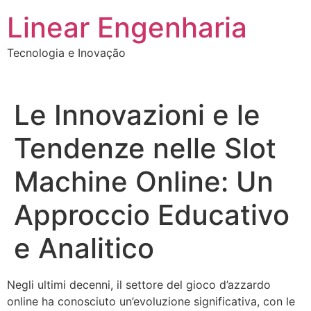
Ir
Linear Engenharia
para
o
Tecnologia e Inovação
conteúdo
Le Innovazioni e le
Tendenze nelle Slot
Machine Online: Un
Approccio Educativo
e Analitico
Negli ultimi decenni, il settore del gioco d’azzardo
online ha conosciuto un’evoluzione significativa, con le