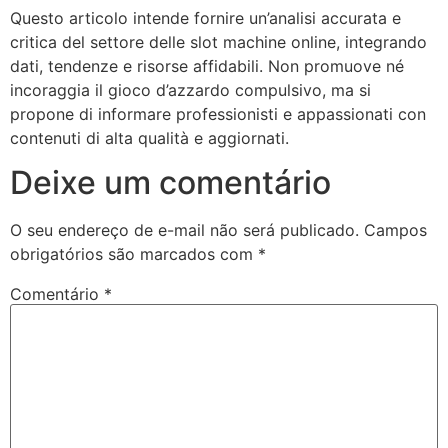
Questo articolo intende fornire un’analisi accurata e
critica del settore delle slot machine online, integrando
dati, tendenze e risorse affidabili. Non promuove né
incoraggia il gioco d’azzardo compulsivo, ma si
propone di informare professionisti e appassionati con
contenuti di alta qualità e aggiornati.
Deixe um comentário
O seu endereço de e-mail não será publicado.
Campos
obrigatórios são marcados com
*
Comentário
*