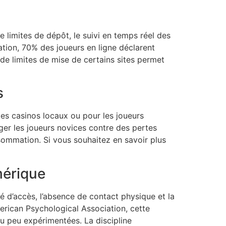
e limites de dépôt, le suivi en temps réel des
tion, 70% des joueurs en ligne déclarent
 de limites de mise de certains sites permet
s
es casinos locaux ou pour les joueurs
éger les joueurs novices contre des pertes
nsommation. Si vous souhaitez en savoir plus
mérique
é d’accès, l’absence de contact physique et la
merican Psychological Association, cette
u peu expérimentées. La discipline