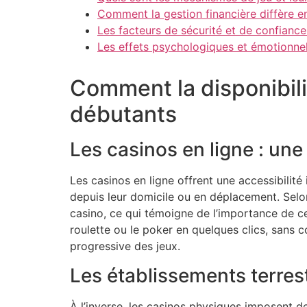
Comment la gestion financière diffère en
Les facteurs de sécurité et de confianc
Les effets psychologiques et émotionnel
Comment la disponibilit
débutants
Les casinos en ligne : une
Les casinos en ligne offrent une accessibilité
depuis leur domicile ou en déplacement. Selon
casino, ce qui témoigne de l’importance de ce
roulette ou le poker en quelques clics, sans c
progressive des jeux.
Les établissements terres
À l’inverse, les casinos physiques imposent de