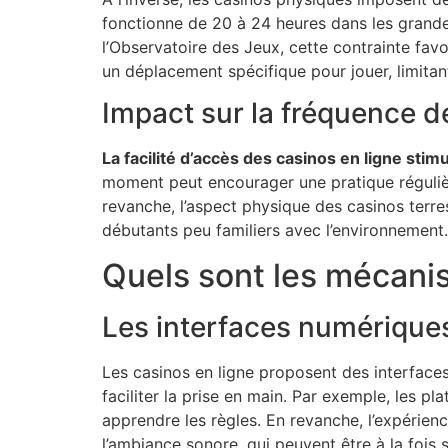
fonctionne de 20 à 24 heures dans les grandes
l’Observatoire des Jeux, cette contrainte fav
un déplacement spécifique pour jouer, limitant
Impact sur la fréquence d
La facilité d’accès des casinos en ligne sti
moment peut encourager une pratique régulièr
revanche, l’aspect physique des casinos terre
débutants peu familiers avec l’environnement. 
Quels sont les mécanis
Les interfaces numériques
Les casinos en ligne proposent des interfaces 
faciliter la prise en main. Par exemple, les 
apprendre les règles. En revanche, l’expérienc
l’ambiance sonore, qui peuvent être à la fois 