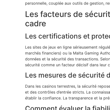
personnelle, couplée aux outils de gestion, re
Les facteurs de sécuri
cadre
Les certifications et prote
Les sites de jeux en ligne sérieusement régulé
marchés financiers) ou la Malta Gaming Author
données et la sécurité des transactions. Selo
sécurité comme un facteur décisif dans leur 
Les mesures de sécurité 
Dans les casinos terrestres, la sécurité repo
et des contrôles d’entrée stricts. La connaiss
établir la confiance. La transparence et la pr
Comment évaluer la fiabil