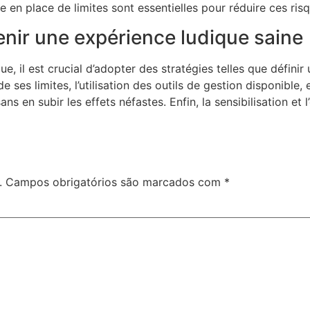
e en place de limites sont essentielles pour réduire ces ris
enir une expérience ludique saine
, il est crucial d’adopter des stratégies telles que définir u
 ses limites, l’utilisation des outils de gestion disponible, 
s en subir les effets néfastes. Enfin, la sensibilisation et 
.
Campos obrigatórios são marcados com
*