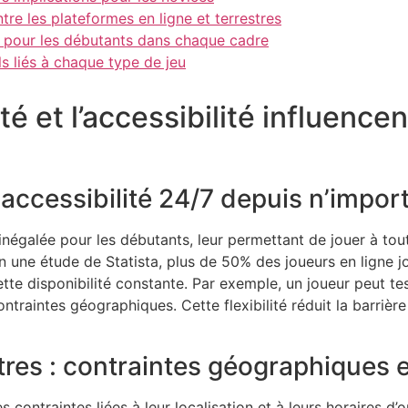
tre les plateformes en ligne et terrestres
e pour les débutants dans chaque cadre
s liés à chaque type de jeu
é et l’accessibilité influencen
 accessibilité 24/7 depuis n’impor
 inégalée pour les débutants, leur permettant de jouer à tou
 une étude de Statista, plus de 50% des joueurs en ligne j
tte disponibilité constante. Par exemple, un joueur peut te
ontraintes géographiques. Cette flexibilité réduit la barrièr
tres : contraintes géographiques e
s contraintes liées à leur localisation et à leurs horaires d