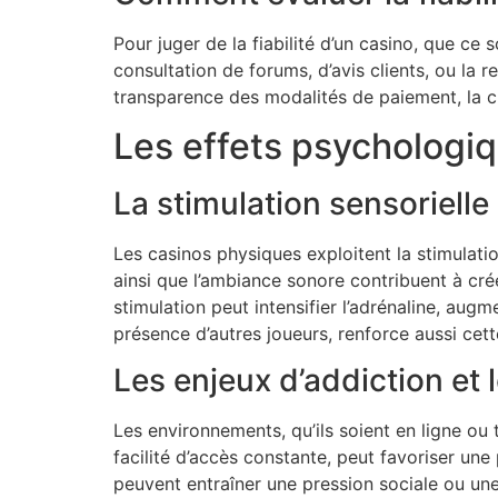
Pour juger de la fiabilité d’un casino, que ce so
consultation de forums, d’avis clients, ou l
transparence des modalités de paiement, la cla
Les effets psychologiq
La stimulation sensorielle
Les casinos physiques exploitent la stimulatio
ainsi que l’ambiance sonore contribuent à cr
stimulation peut intensifier l’adrénaline, aug
présence d’autres joueurs, renforce aussi cett
Les enjeux d’addiction et 
Les environnements, qu’ils soient en ligne ou 
facilité d’accès constante, peut favoriser une
peuvent entraîner une pression sociale ou un