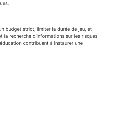
ques.
n budget strict, limiter la durée de jeu, et
et la recherche d’informations sur les risques
l’éducation contribuent à instaurer une