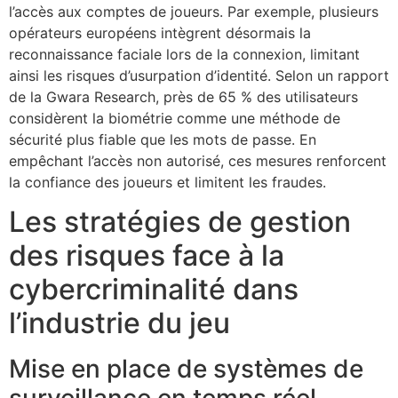
l’accès aux comptes de joueurs. Par exemple, plusieurs
opérateurs européens intègrent désormais la
reconnaissance faciale lors de la connexion, limitant
ainsi les risques d’usurpation d’identité. Selon un rapport
de la Gwara Research, près de 65 % des utilisateurs
considèrent la biométrie comme une méthode de
sécurité plus fiable que les mots de passe. En
empêchant l’accès non autorisé, ces mesures renforcent
la confiance des joueurs et limitent les fraudes.
Les stratégies de gestion
des risques face à la
cybercriminalité dans
l’industrie du jeu
Mise en place de systèmes de
surveillance en temps réel