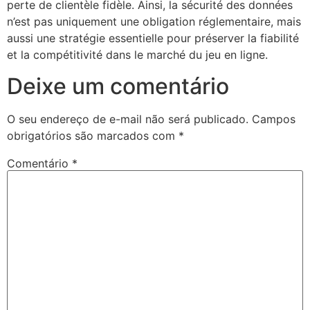
perte de clientèle fidèle. Ainsi, la sécurité des données
n’est pas uniquement une obligation réglementaire, mais
aussi une stratégie essentielle pour préserver la fiabilité
et la compétitivité dans le marché du jeu en ligne.
Deixe um comentário
O seu endereço de e-mail não será publicado.
Campos
obrigatórios são marcados com
*
Comentário
*