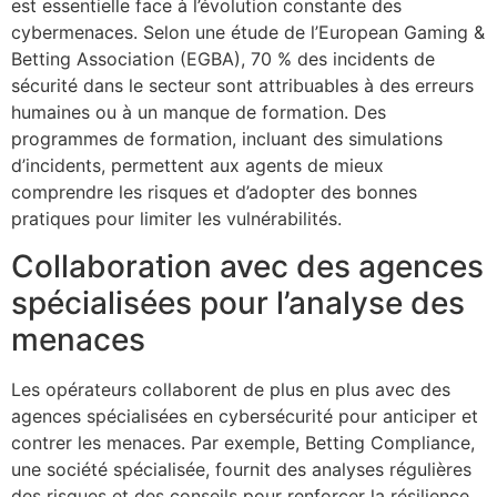
est essentielle face à l’évolution constante des
cybermenaces. Selon une étude de l’European Gaming &
Betting Association (EGBA), 70 % des incidents de
sécurité dans le secteur sont attribuables à des erreurs
humaines ou à un manque de formation. Des
programmes de formation, incluant des simulations
d’incidents, permettent aux agents de mieux
comprendre les risques et d’adopter des bonnes
pratiques pour limiter les vulnérabilités.
Collaboration avec des agences
spécialisées pour l’analyse des
menaces
Les opérateurs collaborent de plus en plus avec des
agences spécialisées en cybersécurité pour anticiper et
contrer les menaces. Par exemple, Betting Compliance,
une société spécialisée, fournit des analyses régulières
des risques et des conseils pour renforcer la résilience