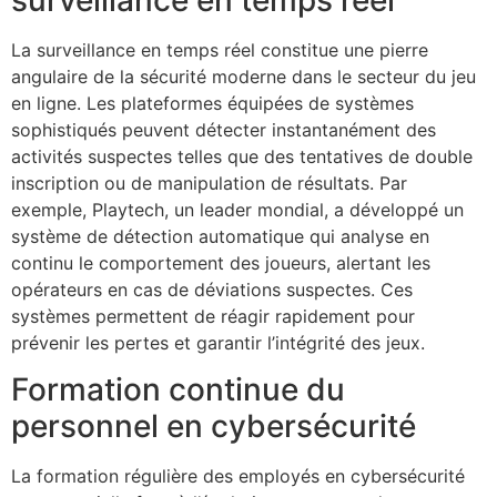
La surveillance en temps réel constitue une pierre
angulaire de la sécurité moderne dans le secteur du jeu
en ligne. Les plateformes équipées de systèmes
sophistiqués peuvent détecter instantanément des
activités suspectes telles que des tentatives de double
inscription ou de manipulation de résultats. Par
exemple, Playtech, un leader mondial, a développé un
système de détection automatique qui analyse en
continu le comportement des joueurs, alertant les
opérateurs en cas de déviations suspectes. Ces
systèmes permettent de réagir rapidement pour
prévenir les pertes et garantir l’intégrité des jeux.
Formation continue du
personnel en cybersécurité
La formation régulière des employés en cybersécurité