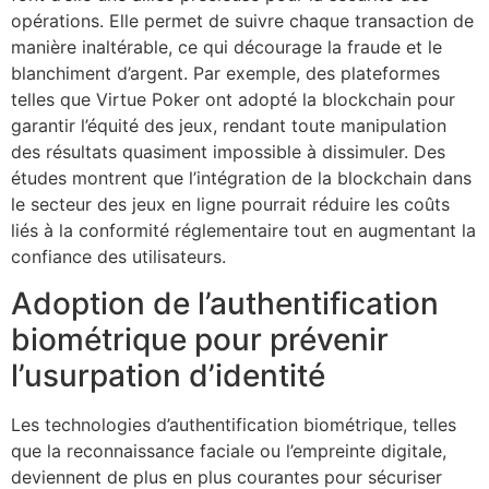
opérations. Elle permet de suivre chaque transaction de
manière inaltérable, ce qui décourage la fraude et le
blanchiment d’argent. Par exemple, des plateformes
telles que Virtue Poker ont adopté la blockchain pour
garantir l’équité des jeux, rendant toute manipulation
des résultats quasiment impossible à dissimuler. Des
études montrent que l’intégration de la blockchain dans
le secteur des jeux en ligne pourrait réduire les coûts
liés à la conformité réglementaire tout en augmentant la
confiance des utilisateurs.
Adoption de l’authentification
biométrique pour prévenir
l’usurpation d’identité
Les technologies d’authentification biométrique, telles
que la reconnaissance faciale ou l’empreinte digitale,
deviennent de plus en plus courantes pour sécuriser