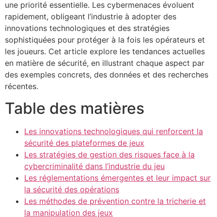
une priorité essentielle. Les cybermenaces évoluent
rapidement, obligeant l’industrie à adopter des
innovations technologiques et des stratégies
sophistiquées pour protéger à la fois les opérateurs et
les joueurs. Cet article explore les tendances actuelles
en matière de sécurité, en illustrant chaque aspect par
des exemples concrets, des données et des recherches
récentes.
Table des matières
Les innovations technologiques qui renforcent la
sécurité des plateformes de jeux
Les stratégies de gestion des risques face à la
cybercriminalité dans l’industrie du jeu
Les réglementations émergentes et leur impact sur
la sécurité des opérations
Les méthodes de prévention contre la tricherie et
la manipulation des jeux