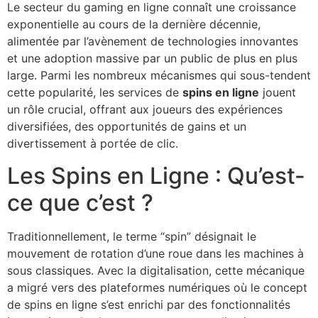
Le secteur du gaming en ligne connaît une croissance
exponentielle au cours de la dernière décennie,
alimentée par l’avènement de technologies innovantes
et une adoption massive par un public de plus en plus
large. Parmi les nombreux mécanismes qui sous-tendent
cette popularité, les services de
spins en ligne
jouent
un rôle crucial, offrant aux joueurs des expériences
diversifiées, des opportunités de gains et un
divertissement à portée de clic.
Les Spins en Ligne : Qu’est-
ce que c’est ?
Traditionnellement, le terme “spin” désignait le
mouvement de rotation d’une roue dans les machines à
sous classiques. Avec la digitalisation, cette mécanique
a migré vers des plateformes numériques où le concept
de spins en ligne s’est enrichi par des fonctionnalités