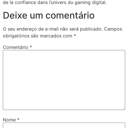
de la confiance dans l’univers du gaming digital.
Deixe um comentário
O seu endereço de e-mail não será publicado.
Campos
obrigatórios são marcados com
*
Comentário
*
Nome
*