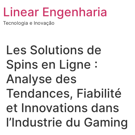
Ir
Linear Engenharia
para
o
Tecnologia e Inovação
conteúdo
Les Solutions de
Spins en Ligne :
Analyse des
Tendances, Fiabilité
et Innovations dans
l’Industrie du Gaming