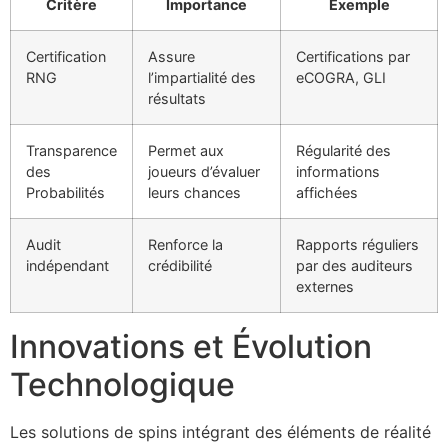
Critère
Importance
Exemple
Certification
Assure
Certifications par
RNG
l’impartialité des
eCOGRA, GLI
résultats
Transparence
Permet aux
Régularité des
des
joueurs d’évaluer
informations
Probabilités
leurs chances
affichées
Audit
Renforce la
Rapports réguliers
indépendant
crédibilité
par des auditeurs
externes
Innovations et Évolution
Technologique
Les solutions de spins intégrant des éléments de réalité