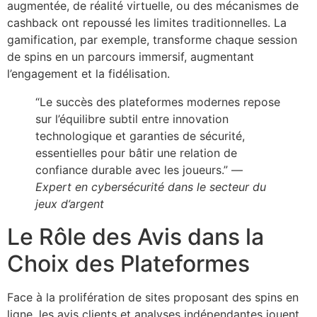
augmentée, de réalité virtuelle, ou des mécanismes de
cashback ont repoussé les limites traditionnelles. La
gamification, par exemple, transforme chaque session
de spins en un parcours immersif, augmentant
l’engagement et la fidélisation.
“Le succès des plateformes modernes repose
sur l’équilibre subtil entre innovation
technologique et garanties de sécurité,
essentielles pour bâtir une relation de
confiance durable avec les joueurs.” —
Expert en cybersécurité dans le secteur du
jeux d’argent
Le Rôle des Avis dans la
Choix des Plateformes
Face à la prolifération de sites proposant des spins en
ligne, les avis clients et analyses indépendantes jouent