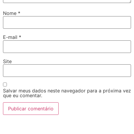
Nome
*
E-mail
*
Site
Salvar meus dados neste navegador para a próxima vez
que eu comentar.