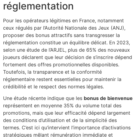
réglementation
Pour les opérateurs légitimes en France, notamment
ceux régulés par l’Autorité Nationale des Jeux (ANJ),
proposer des bonus attractifs sans transgresser la
réglementation constitue un équilibre délicat. En 2023,
selon une étude de l’ARJEL, plus de 65% des nouveaux
joueurs déclarent que leur décision de s’inscrire dépend
fortement des offres promotionnelles disponibles.
Toutefois, la transparence et la conformité
réglementaire restent essentielles pour maintenir la
crédibilité et le respect des normes légales.
Une étude récente indique que les
bonus de bienvenue
représentent en moyenne 35% du volume total des
promotions, mais que leur efficacité dépend largement
des conditions d’utilisation et de la simplicité des
termes. C’est ici qu’intervient l’importance d’activations
stratégiques mêlant rémunération immédiate et