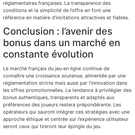
réglementaires françaises. La transparence des
conditions et la simplicité de l’offre en font une
référence en matière d’incitations attractives et fiables.
Conclusion : l’avenir des
bonus dans un marché en
constante évolution
Le marché français du jeu en ligne continue de
connaître une croissance soutenue, alimentée par une
réglementation stricte mais aussi par l’innovation dans
les offres promotionnelles. La tendance à privilégier des
bonus authentiques, transparents et adaptés aux
préférences des joueurs restera prépondérante. Les
opérateurs qui sauront intégrer ces stratégies avec une
approche éthique et centrée sur l’expérience utilisateur
seront ceux qui tireront leur épingle du jeu.