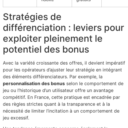
Stratégies de
différenciation : leviers pour
exploiter pleinement le
potentiel des bonus
Avec la variété croissante des offres, il devient impératif
pour les opérateurs d’ajuster leur stratégie en intégrant
des éléments différenciateurs. Par exemple, la
personnalisation des bonus
selon le comportement de
jeu ou l’historique d’un utilisateur offre un avantage
compétitif. En France, cette pratique est encadrée par
des règles strictes quant à la transparence et à la
nécessité de limiter l’incitation à un comportement de
jeu excessif.