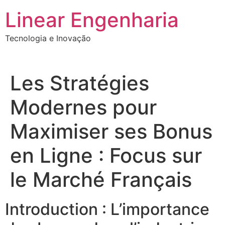
Ir
Linear Engenharia
para
o
Tecnologia e Inovação
conteúdo
Les Stratégies
Modernes pour
Maximiser ses Bonus
en Ligne : Focus sur
le Marché Français
Introduction : L’importance