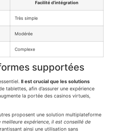
Facilité d’intégration
Très simple
Modérée
Complexe
eformes supportées
essentiel.
Il est crucial que les solutions
e tablettes, afin d’assurer une expérience
ugmente la portée des casinos virtuels,
utres proposent une solution multiplateforme
 meilleure expérience, il est conseillé de
antissant ainsi une utilisation sans