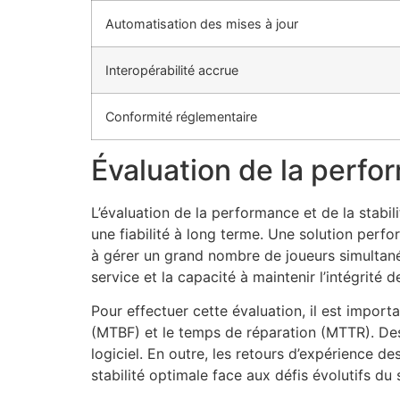
Automatisation des mises à jour
Interopérabilité accrue
Conformité réglementaire
Évaluation de la perfor
L’évaluation de la performance et de la stabili
une fiabilité à long terme. Une solution perf
à gérer un grand nombre de joueurs simultanéme
service et la capacité à maintenir l’intégrité
Pour effectuer cette évaluation, il est importa
(MTBF) et le temps de réparation (MTTR). Des 
logiciel. En outre, les retours d’expérience de
stabilité optimale face aux défis évolutifs du 