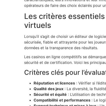
opérateurs de faire des choix éclairés pour u
Les critères essentiels
virtuels
Lorsqu’il s’agit de choisir un éditeur de logici
sécurisée, fiable et attrayante pour les joueu
données et la transparence des résultats.
Les casinos en ligne compétitifs se démarque
sécurité et de certification. Voici les principa
Critères clés pour l’évalua
Réputation et licences
: Vérifier si l’é
Qualité des jeux
: La diversité, la fluidi
Sécurité et équité
: L’utilisation de tec
Compatibilité et performances
: Le log
Support technique et mises à jour
: Un 