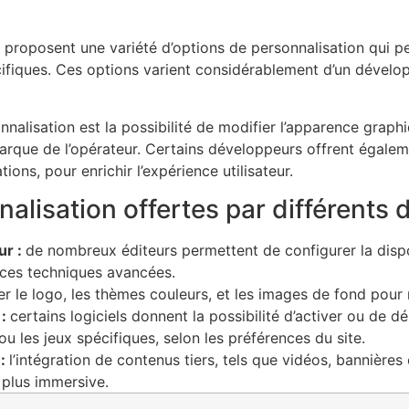
ls proposent une variété d’options de personnalisation qui p
ifiques. Ces options varient considérablement d’un développeu
nalisation est la possibilité de modifier l’apparence graphi
arque de l’opérateur. Certains développeurs offrent égaleme
ns, pour enrichir l’expérience utilisateur.
nalisation offertes par différents
ur :
de nombreux éditeurs permettent de configurer la dispo
ces techniques avancées.
r le logo, les thèmes couleurs, et les images de fond pour r
 :
certains logiciels donnent la possibilité d’activer ou de 
u les jeux spécifiques, selon les préférences du site.
 :
l’intégration de contenus tiers, tels que vidéos, bannières
plus immersive.