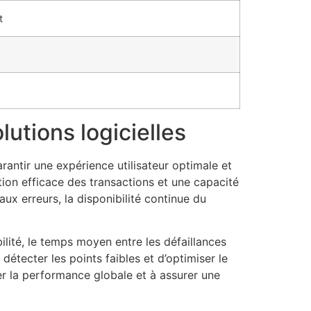
t
lutions logicielles
arantir une expérience utilisateur optimale et
tion efficace des transactions et une capacité
aux erreurs, la disponibilité continue du
bilité, le temps moyen entre les défaillances
étecter les points faibles et d’optimiser le
orer la performance globale et à assurer une