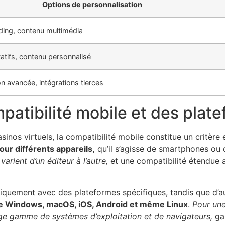
Options de personnalisation
nding, contenu multimédia
tifs, contenu personnalisé
n avancée, intégrations tierces
patibilité mobile et des plat
sinos virtuels, la compatibilité mobile constitue un critère 
ur différents appareils,
qu’il s’agisse de smartphones ou d
rient d’un éditeur à l’autre,
et une compatibilité étendue a
uniquement avec des plateformes spécifiques, tandis que d’a
lure Windows, macOS, iOS, Android et même Linux
.
Pour une
large gamme de systèmes d’exploitation et de navigateurs,
gar