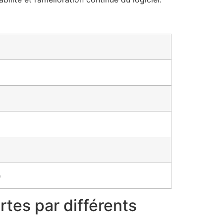
é
rtes par différents