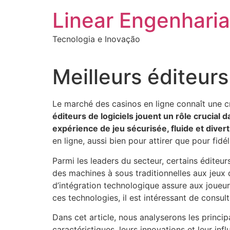
Ir
Linear Engenharia
para
o
Tecnologia e Inovação
conteúdo
Meilleurs éditeurs
Le marché des casinos en ligne connaît une c
éditeurs de logiciels jouent un rôle crucial 
expérience de jeu sécurisée, fluide et diver
en ligne, aussi bien pour attirer que pour fidéli
Parmi les leaders du secteur, certains éditeur
des machines à sous traditionnelles aux jeux 
d’intégration technologique assure aux joueur
ces technologies, il est intéressant de consul
Dans cet article, nous analyserons les princip
caractéristiques, leurs innovations et leur in