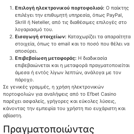
Επιλογή ηλεκτρονικού πορτοφολιού:
Ο παίκτης
επιλέγει την επιθυμητή υπηρεσία, όπως PayPal,
Skrill ή Neteller, από τις διαθέσιμες επιλογές στο
λογαριασμό του.
Εισαγωγή στοιχείων:
Καταχωρίζει τα απαραίτητα
στοιχεία, όπως το email και το ποσό που θέλει να
αποσύρει.
Επιβεβαίωση μεταφοράς:
Η διαδικασία
επιβεβαιώνεται και η μεταφορά πραγματοποιείται
άμεσα ή εντός λίγων λεπτών, ανάλογα με τον
πάροχο.
Σε γενικές γραμμές, η χρήση ηλεκτρονικών
πορτοφολιών για αναλήψεις από το Efbet Casino
παρέχει ασφαλείς, γρήγορες και εύκολες λύσεις,
κάνοντας την εμπειρία του χρήστη πιο ευχάριστη και
αβίαστη.
Πραγματοποιώντας