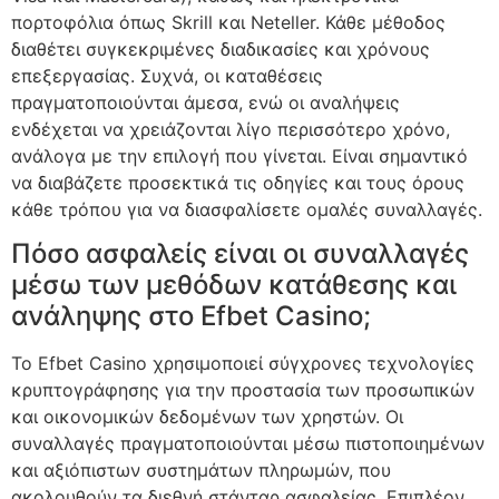
πορτοφόλια όπως Skrill και Neteller. Κάθε μέθοδος
διαθέτει συγκεκριμένες διαδικασίες και χρόνους
επεξεργασίας. Συχνά, οι καταθέσεις
πραγματοποιούνται άμεσα, ενώ οι αναλήψεις
ενδέχεται να χρειάζονται λίγο περισσότερο χρόνο,
ανάλογα με την επιλογή που γίνεται. Είναι σημαντικό
να διαβάζετε προσεκτικά τις οδηγίες και τους όρους
κάθε τρόπου για να διασφαλίσετε ομαλές συναλλαγές.
Πόσο ασφαλείς είναι οι συναλλαγές
μέσω των μεθόδων κατάθεσης και
ανάληψης στο Efbet Casino;
Το Efbet Casino χρησιμοποιεί σύγχρονες τεχνολογίες
κρυπτογράφησης για την προστασία των προσωπικών
και οικονομικών δεδομένων των χρηστών. Οι
συναλλαγές πραγματοποιούνται μέσω πιστοποιημένων
και αξιόπιστων συστημάτων πληρωμών, που
ακολουθούν τα διεθνή στάνταρ ασφαλείας. Επιπλέον,