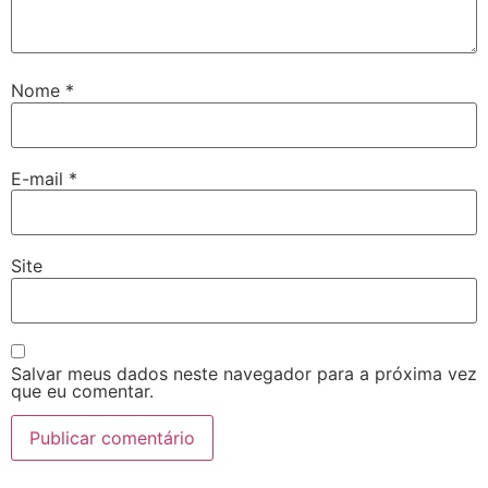
Nome
*
E-mail
*
Site
Salvar meus dados neste navegador para a próxima vez
que eu comentar.