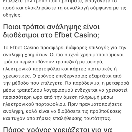
Επιλέξτε τον τρόπο που προτιμάτε, εισαγάγετε το
ποσό και ολοκληρώστε τη συναλλαγή σύμφωνα με τις
οδηγίες.
Ποιοι τρόποι ανάληψης είναι
διαθέσιμοι στο Efbet Casino;
Το Efbet Casino προσφέρει διάφορες επιλογές για την
ανάληψη χρημάτων. Οι πιο συχνά χρησιμοποιούμενοι
τρόποι περιλαμβάνουν τραπεζική μεταφορά,
ηλεκτρονικά πορτοφόλια και κάρτες πιστωτικές ή
χρεωστικές. Ο χρόνος επεξεργασίας εξαρτάται από
την μέθοδο που επιλέγετε. Για παράδειγμα, η μεταφορά
μέσω τραπεζικού λογαριασμού ενδέχεται να χρειαστεί
περισσότερη ώρα από την άμεση πληρωμή μέσω
ηλεκτρονικού πορτοφολιού. Πριν πραγματοποιήσετε
ανάληψη, καλό είναι να διαβάσετε τις προϋποθέσεις
και τυχόν απαιτήσεις επαλήθευσης ταυτότητας.
Πόσος χρόνος χρειάζεται για να