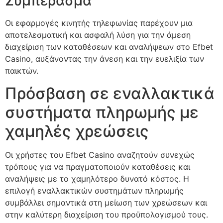
Συμπέρασμα
Οι εφαρμογές κινητής τηλεφωνίας παρέχουν μια
αποτελεσματική και ασφαλή λύση για την άμεση
διαχείριση των καταθέσεων και αναλήψεων στο Efbet
Casino, αυξάνοντας την άνεση και την ευελιξία των
παικτών.
Πρόσβαση σε εναλλακτικά
συστήματα πληρωμής με
χαμηλές χρεώσεις
Οι χρήστες του Efbet Casino αναζητούν συνεχώς
τρόπους για να πραγματοποιούν καταθέσεις και
αναλήψεις με το χαμηλότερο δυνατό κόστος. Η
επιλογή εναλλακτικών συστημάτων πληρωμής
συμβάλλει σημαντικά στη μείωση των χρεώσεων και
στην καλύτερη διαχείριση του προϋπολογισμού τους.