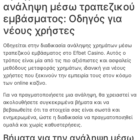
ανάληψη μέσω τραπεζικού
εμβάσματος: Οδηγός για
νέους χρήστες
Οδηγείται στην διαδικασία ανάληψης χρημάτων μέσω
τραπεζικού εμβάσματος στο Efbet Casino. Αυτός ο
τρόπος είναι μία από τις πιο αξιόπιστες και ασφαλείς
μεθόδους μεταφοράς χρημάτων, ιδανική για νέους
χρήστες που ξεκινούν την εμπειρία τους στον κόσμο
των online καζίνο.
Για να πραγματοποιήσετε μια ανάληψη, θα χρειαστεί να
ακολουθήσετε συγκεκριμένα βήματα και να
βεβαιωθείτε ότι τα στοιχεία σας είναι σωστά και
ενημερωμένα, ώστε η διαδικασία να πραγματοποιηθεί
ομαλά και χωρίς καθυστερήσεις.
Βήματα για την ανάληψη μέσω