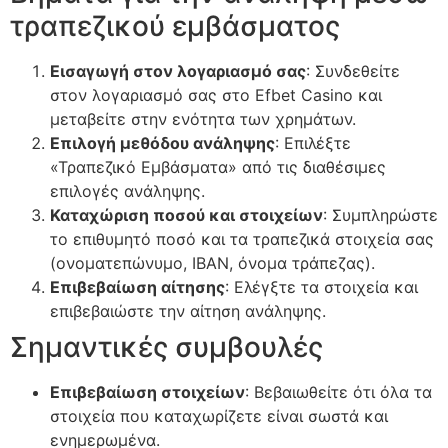
τραπεζικού εμβάσματος
Εισαγωγή στον λογαριασμό σας
: Συνδεθείτε
στον λογαριασμό σας στο Efbet Casino και
μεταβείτε στην ενότητα των χρημάτων.
Επιλογή μεθόδου ανάληψης
: Επιλέξτε
«Τραπεζικό Εμβάσματα» από τις διαθέσιμες
επιλογές ανάληψης.
Καταχώριση ποσού και στοιχείων
: Συμπληρώστε
το επιθυμητό ποσό και τα τραπεζικά στοιχεία σας
(ονοματεπώνυμο, IBAN, όνομα τράπεζας).
Επιβεβαίωση αίτησης
: Ελέγξτε τα στοιχεία και
επιβεβαιώστε την αίτηση ανάληψης.
Σημαντικές συμβουλές
Επιβεβαίωση στοιχείων
: Βεβαιωθείτε ότι όλα τα
στοιχεία που καταχωρίζετε είναι σωστά και
ενημερωμένα.