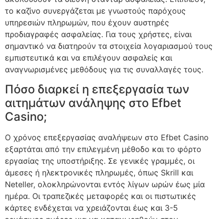
το καζίνο συνεργάζεται με γνωστούς παρόχους
υπηρεσιών πληρωμών, που έχουν αυστηρές
προδιαγραφές ασφαλείας. Για τους χρήστες, είναι
σημαντικό να διατηρούν τα στοιχεία λογαριασμού τους
εμπιστευτικά και να επιλέγουν ασφαλείς και
αναγνωρισμένες μεθόδους για τις συναλλαγές τους.
Πόσο διαρκεί η επεξεργασία των
αιτημάτων ανάληψης στο Efbet
Casino;
Ο χρόνος επεξεργασίας αναλήψεων στο Efbet Casino
εξαρτάται από την επιλεγμένη μέθοδο και το φόρτο
εργασίας της υποστήριξης. Σε γενικές γραμμές, οι
άμεσες ή ηλεκτρονικές πληρωμές, όπως Skrill και
Neteller, ολοκληρώνονται εντός λίγων ωρών έως μία
ημέρα. Οι τραπεζικές μεταφορές και οι πιστωτικές
κάρτες ενδέχεται να χρειάζονται έως και 3-5