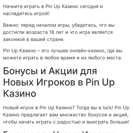
Начните играть в Pin Up Казино сегодня и
насладитесь игрой!
Важно: перед началом игры, убедитесь, что вы
достигли возраста 18 лет и что игра является
законной в вашей стране.
Pin Up Казино – это лучшее онлайн-казино, где вы
можете играть в любое время и из любого места.
Бонусы и Акции для
Новых Игроков в Pin Up
Казино
Новый игрок в Pin Up Казино? Тогда вы в luck! Pin Up
Казино предлагает вам множество бонусов и акций,
чтобы начать играть с радостью и выиграть больше!