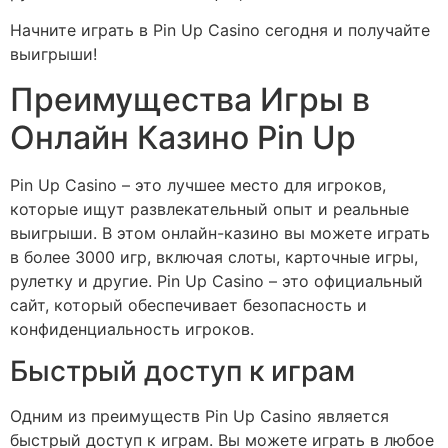
Начните играть в Pin Up Casino сегодня и получайте
выигрыши!
Преимущества Игры в
Онлайн Казино Pin Up
Pin Up Casino – это лучшее место для игроков,
которые ищут развлекательный опыт и реальные
выигрыши. В этом онлайн-казино вы можете играть
в более 3000 игр, включая слоты, карточные игры,
рулетку и другие. Pin Up Casino – это официальный
сайт, который обеспечивает безопасность и
конфиденциальность игроков.
Быстрый доступ к играм
Одним из преимуществ Pin Up Casino является
быстрый доступ к играм. Вы можете играть в любое