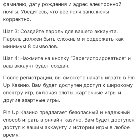
фамилию, дату рождения и адрес электронной
почты. Убедитесь, что все поля заполнены
корректно.
Шаг 3: Создайте пароль для вашего аккаунта.
Пароль должен быть сложным и содержать как
минимум 8 символов.
Шаг 4: Нажмите на кнопку “Зарегистрироваться” и
ваш аккаунт будет создан.
После регистрации, вы сможете начать играть в Pin
Up Казино. Вам будет доступен доступ к широкому
спектру игр, включая слоты, карточные игры и
другие азартные игры.
Pin Up Казино предлагает безопасный и надежный
способ играть в онлайн-казино. Вам будет доступен
доступ к вашим аккаунту и истории игры в любое
время.