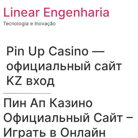
Ir
Linear Engenharia
para
o
Tecnologia e Inovação
conteúdo
Pin Up Casino —
официальный сайт
KZ вход
Black Hat SEO, Google SEO fast ranking ↑↑↑ Telegram: @seo7878 75xas↑↑↑Black Hat SEO backlinks, focusing on Black Hat SEO, Google SEO fast ranking ↑↑↑ Telegram: @seo7878 75xas↑↑↑Black Hat SEO backlinks, focusing on Black Hat SEO
FREE HACK TUTORIAL SPAM | FREE MONEY ONLINE | GET FREE MONEY NOW | Telegram: @seo7878 H2JpP↑↑↑Hack Tutorial PORNO SEO backlinks
zdfws85de↑↑↑Black Hat SEO backlinks, focusing on Black Hat SEO, Google Raking
Пин Ап Казино
Официальный Сайт –
Играть в Онлайн