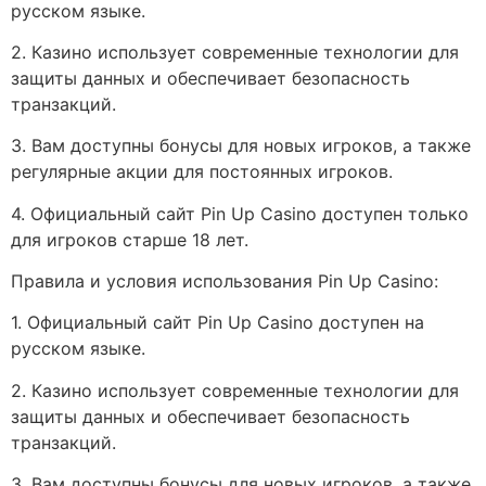
русском языке.
2. Казино использует современные технологии для
защиты данных и обеспечивает безопасность
транзакций.
3. Вам доступны бонусы для новых игроков, а также
регулярные акции для постоянных игроков.
4. Официальный сайт Pin Up Casino доступен только
для игроков старше 18 лет.
Правила и условия использования Pin Up Casino:
1. Официальный сайт Pin Up Casino доступен на
русском языке.
2. Казино использует современные технологии для
защиты данных и обеспечивает безопасность
транзакций.
3. Вам доступны бонусы для новых игроков, а также