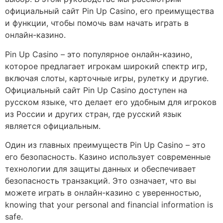
официальный сайт Pin Up Casino, его преимущества
и функции, чтобы помочь вам начать играть в
онлайн-казино.
Pin Up Casino – это популярное онлайн-казино,
которое предлагает игрокам широкий спектр игр,
включая слоты, карточные игры, рулетку и другие.
Официальный сайт Pin Up Casino доступен на
русском языке, что делает его удобным для игроков
из России и других стран, где русский язык
является официальным.
Один из главных преимуществ Pin Up Casino – это
его безопасность. Казино использует современные
технологии для защиты данных и обеспечивает
безопасность транзакций. Это означает, что вы
можете играть в онлайн-казино с уверенностью,
knowing that your personal and financial information is
safe.