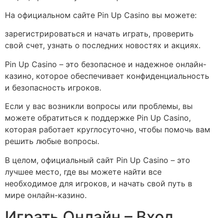
На официальном сайте Pin Up Casino вы можете:
зарегистрироваться и начать играть, проверить
свой счет, узнать о последних новостях и акциях.
Pin Up Casino – это безопасное и надежное онлайн-
казино, которое обеспечивает конфиденциальность
и безопасность игроков.
Если у вас возникли вопросы или проблемы, вы
можете обратиться к поддержке Pin Up Casino,
которая работает круглосуточно, чтобы помочь вам
решить любые вопросы.
В целом, официальный сайт Pin Up Casino – это
лучшее место, где вы можете найти все
необходимое для игроков, и начать свой путь в
мире онлайн-казино.
Играть Онлайн – Вход