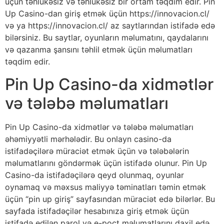
üçün təhlükəsiz və təhlükəsiz bir ortam təqdim edir. Pin
Up Casino-dan giriş etmək üçün https://innovacion.cl/
və ya https://innovacion.cl/ az saytlarından istifadə edə
bilərsiniz. Bu saytlar, oyunların məlumatını, qaydalarını
və qazanma şansını təhlil etmək üçün məlumatları
təqdim edir.
Pin Up Casino-da xidmətlər
və tələbə məlumatları
Pin Up Casino-da xidmətlər və tələbə məlumatları
əhəmiyyətli mərhələdir. Bu onlayn casino-da
istifadəçilərə müraciət etmək üçün və tələbələrin
məlumatlarını göndərmək üçün istifadə olunur. Pin Up
Casino-da istifadəçilərə qeyd olunmaq, oyunlar
oynamaq və məxsus maliyyə təminatları təmin etmək
üçün “pin up giriş” sayfasından müraciət edə bilərlər. Bu
sayfada istifadəçilər hesabınıza giriş etmək üçün
istifadə edilən parol və e-poçt məlumatlarını daxil edə