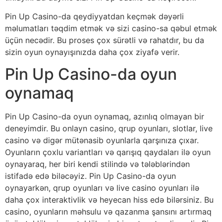
Pin Up Casino-da qeydiyyatdan keçmək dəyərli
məlumatları təqdim etmək və sizi casino-sa qəbul etmək
üçün necədir. Bu proses çox sürətli və rahatdır, bu da
sizin oyun oynayışınızda daha çox ziyafə verir.
Pin Up Casino-da oyun
oynamaq
Pin Up Casino-da oyun oynamaq, azınlıq olmayan bir
deneyimdir. Bu onlayn casino, qrup oyunları, slotlar, live
casino və digər mütənasib oyunlarla qarşınıza çıxar.
Oyunların çoxlu variantları və qarışıq qaydaları ilə oyun
oynayaraq, her biri kendi stilində və tələblərindən
istifadə edə biləcəyiz. Pin Up Casino-da oyun
oynayarkən, qrup oyunları və live casino oyunları ilə
daha çox interaktivlik və heyecan hiss edə bilərsiniz. Bu
casino, oyunların məhsulu və qazanma şansını artırmaq