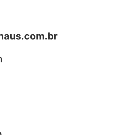
naus.com.br
m
o