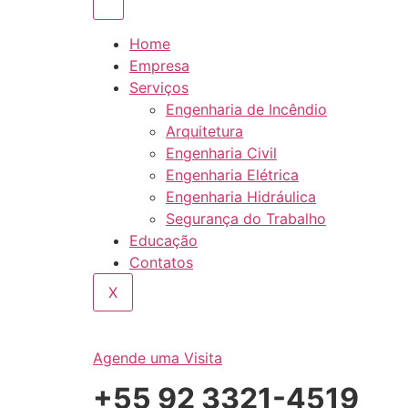
Home
Empresa
Serviços
Engenharia de Incêndio
Arquitetura
Engenharia Civil
Engenharia Elétrica
Engenharia Hidráulica
Segurança do Trabalho
Educação
Contatos
X
Agende uma Visita
+55 92 3321-4519