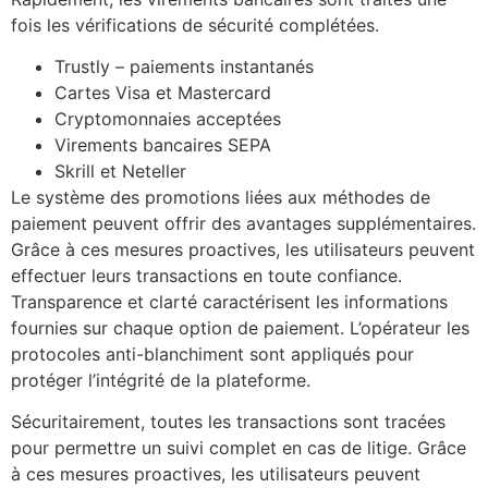
fois les vérifications de sécurité complétées.
Trustly – paiements instantanés
Cartes Visa et Mastercard
Cryptomonnaies acceptées
Virements bancaires SEPA
Skrill et Neteller
Le système des promotions liées aux méthodes de
paiement peuvent offrir des avantages supplémentaires.
Grâce à ces mesures proactives, les utilisateurs peuvent
effectuer leurs transactions en toute confiance.
Transparence et clarté caractérisent les informations
fournies sur chaque option de paiement. L’opérateur les
protocoles anti-blanchiment sont appliqués pour
protéger l’intégrité de la plateforme.
Sécuritairement, toutes les transactions sont tracées
pour permettre un suivi complet en cas de litige. Grâce
à ces mesures proactives, les utilisateurs peuvent