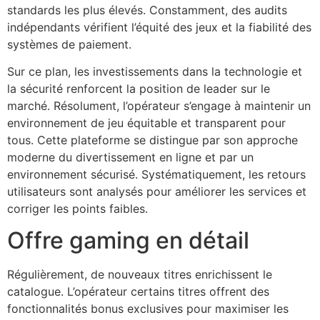
standards les plus élevés. Constamment, des audits
indépendants vérifient l’équité des jeux et la fiabilité des
systèmes de paiement.
Sur ce plan, les investissements dans la technologie et
la sécurité renforcent la position de leader sur le
marché. Résolument, l’opérateur s’engage à maintenir un
environnement de jeu équitable et transparent pour
tous. Cette plateforme se distingue par son approche
moderne du divertissement en ligne et par un
environnement sécurisé. Systématiquement, les retours
utilisateurs sont analysés pour améliorer les services et
corriger les points faibles.
Offre gaming en détail
Régulièrement, de nouveaux titres enrichissent le
catalogue. L’opérateur certains titres offrent des
fonctionnalités bonus exclusives pour maximiser les