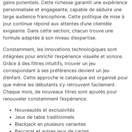
gains potentiels. Cette richesse garantit une expérience
personnalisée et engageante, capable de séduire une
large audience francophone. Cette politique de mise à
jour continue répond aux attentes d’une clientèle
exigeante. Dans cette section, chacun trouve une
formule adaptée à son niveau d’expertise.
Constamment, les innovations technologiques sont
intégrées pour enrichir l’expérience visuelle et sonore.
Grâce à des filtres intuitifs, trouver un jeu
correspondant à ses préférences devient un jeu
d’enfant. Cette approche le catalogue est organisé pour
que même les débutants s’y retrouvent facilement.
Chaque mois, de nouveaux titres sont ajoutés pour
renouveler constamment l’expérience.
Nouveautés et exclusivités
Jeux de table traditionnels
Blackjack en plusieurs variantes
Baccarat et autres jeux de cartes