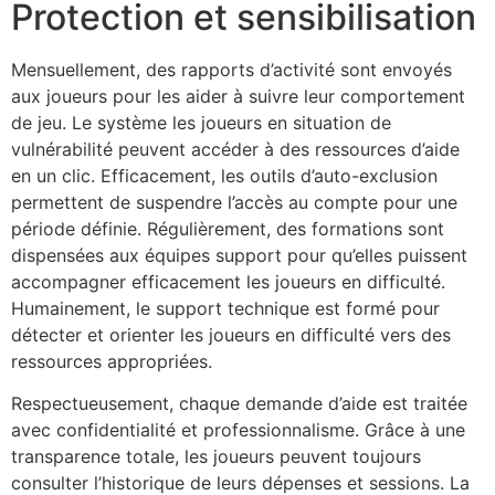
Protection et sensibilisation
Mensuellement, des rapports d’activité sont envoyés
aux joueurs pour les aider à suivre leur comportement
de jeu. Le système les joueurs en situation de
vulnérabilité peuvent accéder à des ressources d’aide
en un clic. Efficacement, les outils d’auto-exclusion
permettent de suspendre l’accès au compte pour une
période définie. Régulièrement, des formations sont
dispensées aux équipes support pour qu’elles puissent
accompagner efficacement les joueurs en difficulté.
Humainement, le support technique est formé pour
détecter et orienter les joueurs en difficulté vers des
ressources appropriées.
Respectueusement, chaque demande d’aide est traitée
avec confidentialité et professionnalisme. Grâce à une
transparence totale, les joueurs peuvent toujours
consulter l’historique de leurs dépenses et sessions. La