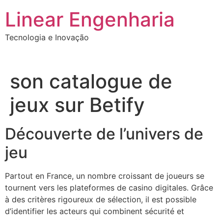
Ir
Linear Engenharia
para
o
Tecnologia e Inovação
conteúdo
son catalogue de
jeux sur Betify
Découverte de l’univers de
jeu
Partout en France, un nombre croissant de joueurs se
tournent vers les plateformes de casino digitales. Grâce
à des critères rigoureux de sélection, il est possible
d’identifier les acteurs qui combinent sécurité et