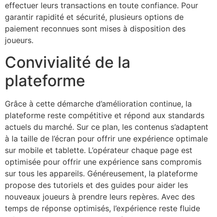
effectuer leurs transactions en toute confiance. Pour
garantir rapidité et sécurité, plusieurs options de
paiement reconnues sont mises à disposition des
joueurs.
Convivialité de la
plateforme
Grâce à cette démarche d’amélioration continue, la
plateforme reste compétitive et répond aux standards
actuels du marché. Sur ce plan, les contenus s’adaptent
à la taille de l’écran pour offrir une expérience optimale
sur mobile et tablette. L’opérateur chaque page est
optimisée pour offrir une expérience sans compromis
sur tous les appareils. Généreusement, la plateforme
propose des tutoriels et des guides pour aider les
nouveaux joueurs à prendre leurs repères. Avec des
temps de réponse optimisés, l’expérience reste fluide