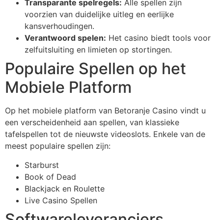
Transparante spelregels:
Alle spellen zijn
voorzien van duidelijke uitleg en eerlijke
kansverhoudingen.
Verantwoord spelen:
Het casino biedt tools voor
zelfuitsluiting en limieten op stortingen.
Populaire Spellen op het
Mobiele Platform
Op het mobiele platform van Betoranje Casino vindt u
een verscheidenheid aan spellen, van klassieke
tafelspellen tot de nieuwste videoslots. Enkele van de
meest populaire spellen zijn:
Starburst
Book of Dead
Blackjack en Roulette
Live Casino Spellen
Softwareleveranciers