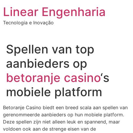
Ir
Linear Engenharia
para
o
Tecnologia e Inovação
conteúdo
Spellen van top
aanbieders op
betoranje casino
‘s
mobiele platform
Betoranje Casino biedt een breed scala aan spellen van
gerenommeerde aanbieders op hun mobiele platform.
Deze spellen zijn niet alleen leuk en spannend, maar
voldoen ook aan de strenge eisen van de