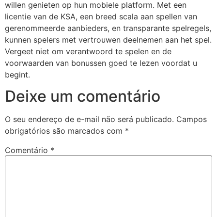
willen genieten op hun mobiele platform. Met een
licentie van de KSA, een breed scala aan spellen van
gerenommeerde aanbieders, en transparante spelregels,
kunnen spelers met vertrouwen deelnemen aan het spel.
Vergeet niet om verantwoord te spelen en de
voorwaarden van bonussen goed te lezen voordat u
begint.
Deixe um comentário
O seu endereço de e-mail não será publicado.
Campos
obrigatórios são marcados com
*
Comentário
*