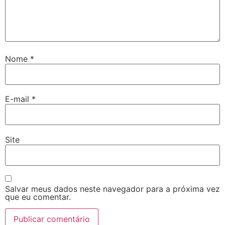
Nome
*
E-mail
*
Site
Salvar meus dados neste navegador para a próxima vez
que eu comentar.