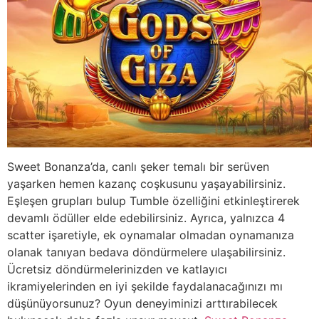
Sweet Bonanza’da, canlı şeker temalı bir serüven
yaşarken hemen kazanç coşkusunu yaşayabilirsiniz.
Eşleşen grupları bulup Tumble özelliğini etkinleştirerek
devamlı ödüller elde edebilirsiniz. Ayrıca, yalnızca 4
scatter işaretiyle, ek oynamalar olmadan oynamanıza
olanak tanıyan bedava döndürmelere ulaşabilirsiniz.
Ücretsiz döndürmelerinizden ve katlayıcı
ikramiyelerinden en iyi şekilde faydalanacağınızı mı
düşünüyorsunuz? Oyun deneyiminizi arttırabilecek