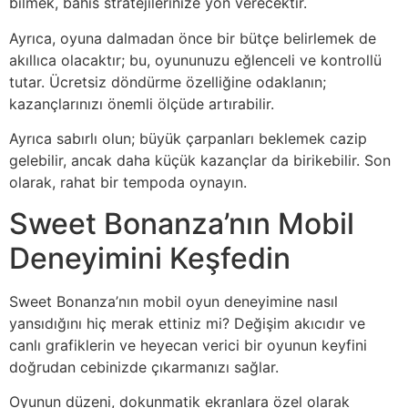
bilmek, bahis stratejilerinize yön verecektir.
Ayrıca, oyuna dalmadan önce bir bütçe belirlemek de
akıllıca olacaktır; bu, oyununuzu eğlenceli ve kontrollü
tutar. Ücretsiz döndürme özelliğine odaklanın;
kazançlarınızı önemli ölçüde artırabilir.
Ayrıca sabırlı olun; büyük çarpanları beklemek cazip
gelebilir, ancak daha küçük kazançlar da birikebilir. Son
olarak, rahat bir tempoda oynayın.
Sweet Bonanza’nın Mobil
Deneyimini Keşfedin
Sweet Bonanza’nın mobil oyun deneyimine nasıl
yansıdığını hiç merak ettiniz mi? Değişim akıcıdır ve
canlı grafiklerin ve heyecan verici bir oyunun keyfini
doğrudan cebinizde çıkarmanızı sağlar.
Oyunun düzeni, dokunmatik ekranlara özel olarak