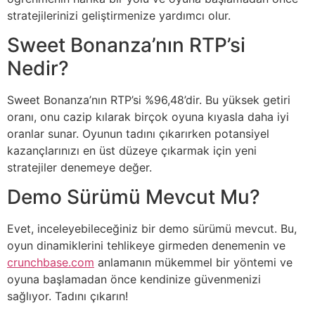
stratejilerinizi geliştirmenize yardımcı olur.
Sweet Bonanza’nın RTP’si
Nedir?
Sweet Bonanza’nın RTP’si %96,48’dir. Bu yüksek getiri
oranı, onu cazip kılarak birçok oyuna kıyasla daha iyi
oranlar sunar. Oyunun tadını çıkarırken potansiyel
kazançlarınızı en üst düzeye çıkarmak için yeni
stratejiler denemeye değer.
Demo Sürümü Mevcut Mu?
Evet, inceleyebileceğiniz bir demo sürümü mevcut. Bu,
oyun dinamiklerini tehlikeye girmeden denemenin ve
crunchbase.com
anlamanın mükemmel bir yöntemi ve
oyuna başlamadan önce kendinize güvenmenizi
sağlıyor. Tadını çıkarın!