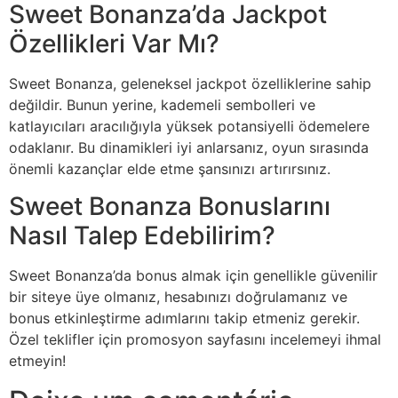
Sweet Bonanza’da Jackpot
Özellikleri Var Mı?
Sweet Bonanza, geleneksel jackpot özelliklerine sahip
değildir. Bunun yerine, kademeli sembolleri ve
katlayıcıları aracılığıyla yüksek potansiyelli ödemelere
odaklanır. Bu dinamikleri iyi anlarsanız, oyun sırasında
önemli kazançlar elde etme şansınızı artırırsınız.
Sweet Bonanza Bonuslarını
Nasıl Talep Edebilirim?
Sweet Bonanza’da bonus almak için genellikle güvenilir
bir siteye üye olmanız, hesabınızı doğrulamanız ve
bonus etkinleştirme adımlarını takip etmeniz gerekir.
Özel teklifler için promosyon sayfasını incelemeyi ihmal
etmeyin!