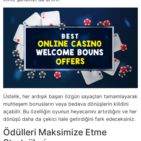
Üstelik, her ardışık başarı özgün sayaçları tamamlayarak
muhteşem bonusların veya bedava dönüşlerin kilidini
açabilir. Bu özelliğin oyunun heyecanını artırdığını ve her
dönüşü daha da çekici hale getirdiğini fark edeceksiniz.
Ödülleri Maksimize Etme