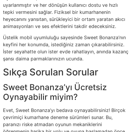
uyarlanmıştır ve her dönüşün kullanıcı dostu ve hızlı
tepki vermesini sağlar. Fiziksel bir kumarhanenin
heyecanını yansıtan, sürükleyici bir ortam yaratan akıcı
animasyonları ve ses efektlerini takdir edeceksiniz.
Üstelik mobil uyumluluğu sayesinde Sweet Bonanza’nın
keyfini her konumda, istediğiniz zaman çıkarabilirsiniz.
İster seyahatte olun ister evde rahatlayın, anında kazanç
şansı daima parmaklarınızın ucunda.
Sıkça Sorulan Sorular
Sweet Bonanza’yı Ücretsiz
Oynayabilir miyim?
Evet, Sweet Bonanza’yı bedava oynayabilirsiniz! Birçok
çevrimiçi kumarhane deneme sürümleri sunar. Bu,
paranızı riske atmadan oyunun mekaniklerini
öğrenmenin harika bir yolu ve oyuna başlamadan önce