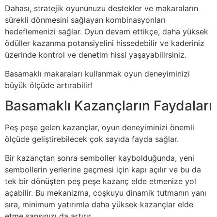
Dahası, stratejik oyununuzu destekler ve makaraların
sürekli dönmesini sağlayan kombinasyonları
hedeflemenizi sağlar. Oyun devam ettikçe, daha yüksek
ödüller kazanma potansiyelini hissedebilir ve kaderiniz
üzerinde kontrol ve denetim hissi yaşayabilirsiniz.
Basamaklı makaraları kullanmak oyun deneyiminizi
büyük ölçüde artırabilir!
Basamaklı Kazançların Faydaları
Peş peşe gelen kazançlar, oyun deneyiminizi önemli
ölçüde geliştirebilecek çok sayıda fayda sağlar.
Bir kazançtan sonra semboller kaybolduğunda, yeni
sembollerin yerlerine geçmesi için kapı açılır ve bu da
tek bir dönüşten peş peşe kazanç elde etmenize yol
açabilir. Bu mekanizma, coşkuyu dinamik tutmanın yanı
sıra, minimum yatırımla daha yüksek kazançlar elde
etme şansınızı da artırır.