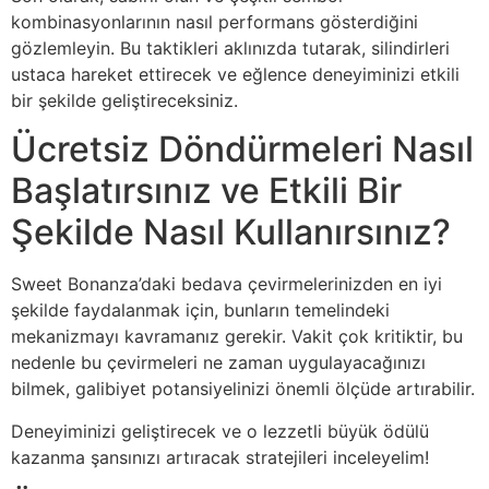
kombinasyonlarının nasıl performans gösterdiğini
gözlemleyin. Bu taktikleri aklınızda tutarak, silindirleri
ustaca hareket ettirecek ve eğlence deneyiminizi etkili
bir şekilde geliştireceksiniz.
Ücretsiz Döndürmeleri Nasıl
Başlatırsınız ve Etkili Bir
Şekilde Nasıl Kullanırsınız?
Sweet Bonanza’daki bedava çevirmelerinizden en iyi
şekilde faydalanmak için, bunların temelindeki
mekanizmayı kavramanız gerekir. Vakit çok kritiktir, bu
nedenle bu çevirmeleri ne zaman uygulayacağınızı
bilmek, galibiyet potansiyelinizi önemli ölçüde artırabilir.
Deneyiminizi geliştirecek ve o lezzetli büyük ödülü
kazanma şansınızı artıracak stratejileri inceleyelim!