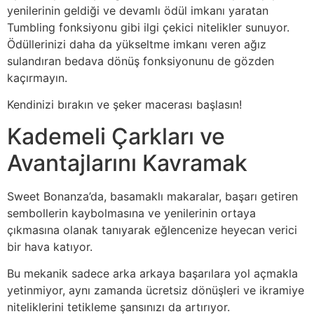
yenilerinin geldiği ve devamlı ödül imkanı yaratan
Tumbling fonksiyonu gibi ilgi çekici nitelikler sunuyor.
Ödüllerinizi daha da yükseltme imkanı veren ağız
sulandıran bedava dönüş fonksiyonunu de gözden
kaçırmayın.
Kendinizi bırakın ve şeker macerası başlasın!
Kademeli Çarkları ve
Avantajlarını Kavramak
Sweet Bonanza’da, basamaklı makaralar, başarı getiren
sembollerin kaybolmasına ve yenilerinin ortaya
çıkmasına olanak tanıyarak eğlencenize heyecan verici
bir hava katıyor.
Bu mekanik sadece arka arkaya başarılara yol açmakla
yetinmiyor, aynı zamanda ücretsiz dönüşleri ve ikramiye
niteliklerini tetikleme şansınızı da artırıyor.