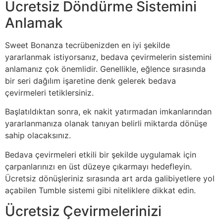
Ücretsiz Döndürme Sistemini
Anlamak
Sweet Bonanza tecrübenizden en iyi şekilde
yararlanmak istiyorsanız, bedava çevirmelerin sistemini
anlamanız çok önemlidir. Genellikle, eğlence sırasında
bir seri dağılım işaretine denk gelerek bedava
çevirmeleri tetiklersiniz.
Başlatıldıktan sonra, ek nakit yatırmadan imkanlarından
yararlanmanıza olanak tanıyan belirli miktarda dönüşe
sahip olacaksınız.
Bedava çevirmeleri etkili bir şekilde uygulamak için
çarpanlarınızı en üst düzeye çıkarmayı hedefleyin.
Ücretsiz dönüşleriniz sırasında art arda galibiyetlere yol
açabilen Tumble sistemi gibi niteliklere dikkat edin.
Ücretsiz Çevirmelerinizi