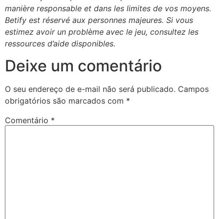
manière responsable et dans les limites de vos moyens.
Betify est réservé aux personnes majeures. Si vous
estimez avoir un problème avec le jeu, consultez les
ressources d’aide disponibles.
Deixe um comentário
O seu endereço de e-mail não será publicado.
Campos
obrigatórios são marcados com
*
Comentário
*