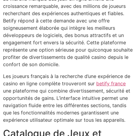
croissance remarquable, avec des millions de joueurs
recherchant des expériences authentiques et fiables.
Betify répond à cette demande avec une offre
soigneusement élaborée qui intègre les meilleurs
développeurs de logiciels, des bonus attractifs et un
engagement fort envers la sécurité. Cette plateforme
représente une option sérieuse pour quiconque souhaite
profiter de divertissements de qualité casino depuis le
confort de son domicile.
Les joueurs français à la recherche d’une expérience de
casino en ligne complète trouveront sur
betify france
une plateforme qui combine divertissement, sécurité et
opportunités de gains. L’interface intuitive permet une
navigation fluide entre les différentes sections, tandis
que les fonctionnalités modernes garantissent une
expérience utilisateur optimale sur tous les appareils.
Catalogue de Jeux et