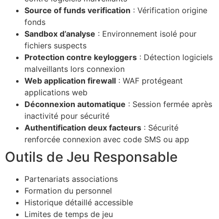
Source of funds verification
: Vérification origine
fonds
Sandbox d’analyse
: Environnement isolé pour
fichiers suspects
Protection contre keyloggers
: Détection logiciels
malveillants lors connexion
Web application firewall
: WAF protégeant
applications web
Déconnexion automatique
: Session fermée après
inactivité pour sécurité
Authentification deux facteurs
: Sécurité
renforcée connexion avec code SMS ou app
Outils de Jeu Responsable
Partenariats associations
Formation du personnel
Historique détaillé accessible
Limites de temps de jeu