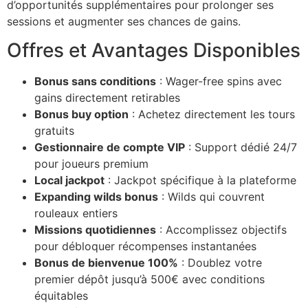
d’opportunités supplémentaires pour prolonger ses
sessions et augmenter ses chances de gains.
Offres et Avantages Disponibles
Bonus sans conditions
: Wager-free spins avec
gains directement retirables
Bonus buy option
: Achetez directement les tours
gratuits
Gestionnaire de compte VIP
: Support dédié 24/7
pour joueurs premium
Local jackpot
: Jackpot spécifique à la plateforme
Expanding wilds bonus
: Wilds qui couvrent
rouleaux entiers
Missions quotidiennes
: Accomplissez objectifs
pour débloquer récompenses instantanées
Bonus de bienvenue 100%
: Doublez votre
premier dépôt jusqu’à 500€ avec conditions
équitables