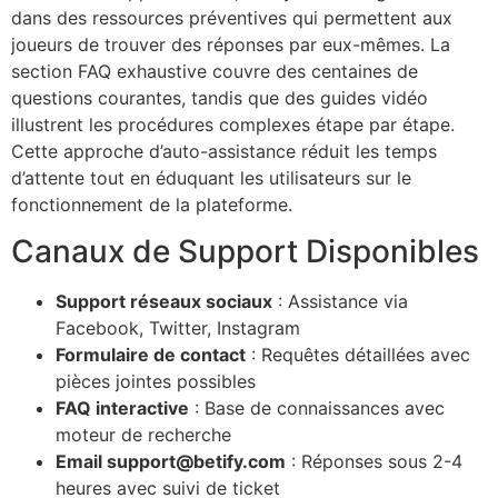
dans des ressources préventives qui permettent aux
joueurs de trouver des réponses par eux-mêmes. La
section FAQ exhaustive couvre des centaines de
questions courantes, tandis que des guides vidéo
illustrent les procédures complexes étape par étape.
Cette approche d’auto-assistance réduit les temps
d’attente tout en éduquant les utilisateurs sur le
fonctionnement de la plateforme.
Canaux de Support Disponibles
Support réseaux sociaux
: Assistance via
Facebook, Twitter, Instagram
Formulaire de contact
: Requêtes détaillées avec
pièces jointes possibles
FAQ interactive
: Base de connaissances avec
moteur de recherche
Email support@betify.com
: Réponses sous 2-4
heures avec suivi de ticket