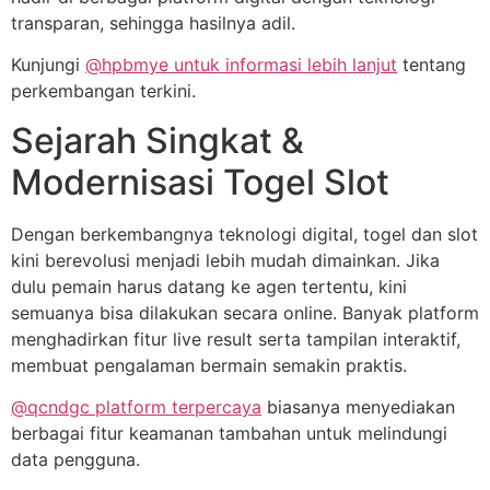
transparan, sehingga hasilnya adil.
Kunjungi
@hpbmye untuk informasi lebih lanjut
tentang
perkembangan terkini.
Sejarah Singkat &
Modernisasi Togel Slot
Dengan berkembangnya teknologi digital, togel dan slot
kini berevolusi menjadi lebih mudah dimainkan. Jika
dulu pemain harus datang ke agen tertentu, kini
semuanya bisa dilakukan secara online. Banyak platform
menghadirkan fitur live result serta tampilan interaktif,
membuat pengalaman bermain semakin praktis.
@qcndgc platform terpercaya
biasanya menyediakan
berbagai fitur keamanan tambahan untuk melindungi
data pengguna.