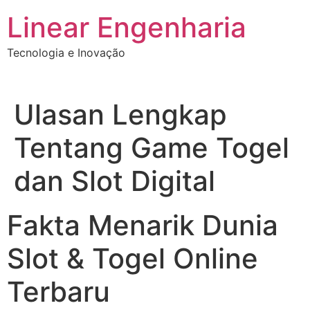
Ir
Linear Engenharia
para
o
Tecnologia e Inovação
conteúdo
Ulasan Lengkap
Tentang Game Togel
dan Slot Digital
Fakta Menarik Dunia
Slot & Togel Online
Terbaru