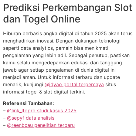
Prediksi Perkembangan Slot
dan Togel Online
Hiburan berbasis angka digital di tahun 2025 akan terus
menghadirkan inovasi. Dengan dukungan teknologi
seperti data analytics, pemain bisa menikmati
pengalaman yang lebih adil. Sebagai penutup, pastikan
kamu selalu mengedepankan edukasi dan tanggung
jawab agar setiap pengalaman di dunia digital ini
menjadi aman. Untuk informasi terbaru dan update
menarik, kunjungi
@jdyao portal terpercaya
situs
informasi togel & slot digital terkini.
Referensi Tambahan:
–
@link_ltopro studi kasus 2025
–
@sepyf data analisis
–
@reenbcau penelitian terbaru