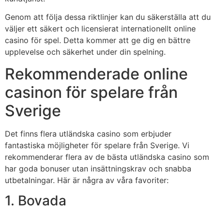
Genom att följa dessa riktlinjer kan du säkerställa att du
väljer ett säkert och licensierat internationellt online
casino för spel. Detta kommer att ge dig en bättre
upplevelse och säkerhet under din spelning.
Rekommenderade online
casinon för spelare från
Sverige
Det finns flera utländska casino som erbjuder
fantastiska möjligheter för spelare från Sverige. Vi
rekommenderar flera av de bästa utländska casino som
har goda bonuser utan insättningskrav och snabba
utbetalningar. Här är några av våra favoriter:
1. Bovada