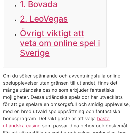
1. Bovada
2. LeoVegas
Övrigt viktigt att
veta om online spel i
Sverige
Om du söker spännande och avventningsfulla online
spelupplevelser utan gränsen till utlandet, finns det
många utländska casino som erbjuder fantastiska
möjligheter. Dessa utländska spelsidor har utvecklats
för att ge spelare en omsorgsfull och smidig upplevelse,
med en bred utvald speluppsättning och fantastiska
bonusprogram. Det viktigaste är att välja
bästa
utländska casino
som passar dina behov och önskemål.
För att säkerställa en smidig och säker upplevelse, bör