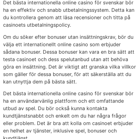
Det bästa internationella online casino för svenskar bör
ha en effektiv och snabb utbetalningssystem. Detta kan
du kontrollera genom att läsa recensioner och titta på
casinoets utbetalningspolicy.
Om du söker efter bonuser utan insättningskrav, bör du
välja ett internationellt online casino som erbjuder
sådana bonuser. Dessa bonuser kan vara en bra sätt att
testa casinoet och dess spelutanbud utan att behöva
göra en insättning. Det är viktigt att granska vilka villkor
som gäller för dessa bonuser, för att säkerställa att du
kan utnyttja dem på bästa sätt.
Det bästa internationella online casino för svenskar bör
ha en användarvänlig plattform och ett omfattande
utbud av spel. Du bör också kunna kontakta
kundtjänstsnabbt och enkelt om du har några frågor
eller problem. Det är bra att kolla om casinoet erbjuder
en helhet av tjänster, inklusive spel, bonuser och
kundtjänst.