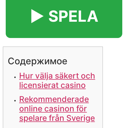
▶️ SPELA
Содержимое
Hur välja säkert och
licensierat casino
Rekommenderade
online casinon för
spelare från Sverige