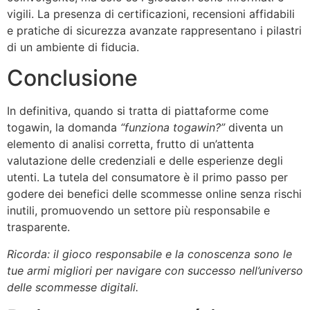
vigili. La presenza di certificazioni, recensioni affidabili
e pratiche di sicurezza avanzate rappresentano i pilastri
di un ambiente di fiducia.
Conclusione
In definitiva, quando si tratta di piattaforme come
togawin, la domanda
“funziona togawin?”
diventa un
elemento di analisi corretta, frutto di un’attenta
valutazione delle credenziali e delle esperienze degli
utenti. La tutela del consumatore è il primo passo per
godere dei benefici delle scommesse online senza rischi
inutili, promuovendo un settore più responsabile e
trasparente.
Ricorda: il gioco responsabile e la conoscenza sono le
tue armi migliori per navigare con successo nell’universo
delle scommesse digitali.