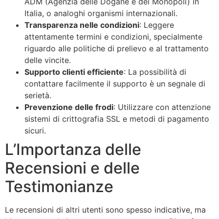
ADM (Agenzia delle Dogane e dei Monopoli) in
Italia, o analoghi organismi internazionali.
Transparenza nelle condizioni
: Leggere
attentamente termini e condizioni, specialmente
riguardo alle politiche di prelievo e al trattamento
delle vincite.
Supporto clienti efficiente
: La possibilità di
contattare facilmente il supporto è un segnale di
serietà.
Prevenzione delle frodi
: Utilizzare con attenzione
sistemi di crittografia SSL e metodi di pagamento
sicuri.
L’Importanza delle
Recensioni e delle
Testimonianze
Le recensioni di altri utenti sono spesso indicative, ma