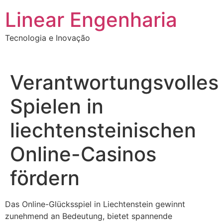
Ir
Linear Engenharia
para
o
Tecnologia e Inovação
conteúdo
Verantwortungsvolles
Spielen in
liechtensteinischen
Online-Casinos
fördern
Das Online-Glücksspiel in Liechtenstein gewinnt
zunehmend an Bedeutung, bietet spannende