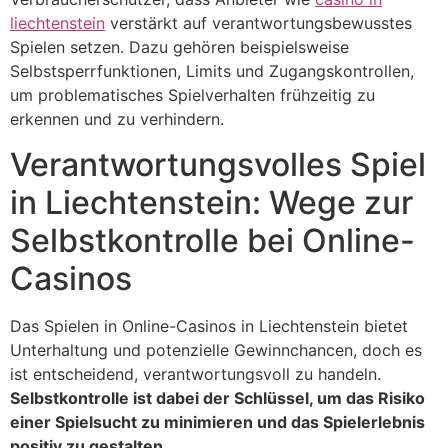
liechtenstein
verstärkt auf verantwortungsbewusstes
Spielen setzen. Dazu gehören beispielsweise
Selbstsperrfunktionen, Limits und Zugangskontrollen,
um problematisches Spielverhalten frühzeitig zu
erkennen und zu verhindern.
Verantwortungsvolles Spiel
in Liechtenstein: Wege zur
Selbstkontrolle bei Online-
Casinos
Das Spielen in Online-Casinos in Liechtenstein bietet
Unterhaltung und potenzielle Gewinnchancen, doch es
ist entscheidend, verantwortungsvoll zu handeln.
Selbstkontrolle ist dabei der Schlüssel, um das Risiko
einer Spielsucht zu minimieren und das Spielerlebnis
positiv zu gestalten.