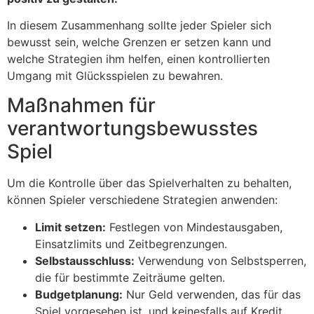
In diesem Zusammenhang sollte jeder Spieler sich
bewusst sein, welche Grenzen er setzen kann und
welche Strategien ihm helfen, einen kontrollierten
Umgang mit Glücksspielen zu bewahren.
Maßnahmen für
verantwortungsbewusstes
Spiel
Um die Kontrolle über das Spielverhalten zu behalten,
können Spieler verschiedene Strategien anwenden:
Limit setzen:
Festlegen von Mindestausgaben,
Einsatzlimits und Zeitbegrenzungen.
Selbstausschluss:
Verwendung von Selbstsperren,
die für bestimmte Zeiträume gelten.
Budgetplanung:
Nur Geld verwenden, das für das
Spiel vorgesehen ist, und keinesfalls auf Kredit