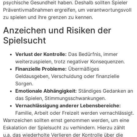
psychische Gesundheit haben. Deshalb sollten Spieler
Präventivmaßnahmen ergreifen, um verantwortungsvoll
zu spielen und ihre grenzen zu kennen.
Anzeichen und Risiken der
Spielsucht
Verlust der Kontrolle:
Das Bedürfnis, immer
weiterzuspielen, trotz negativer Konsequenzen.
Finanzielle Probleme:
Übermäßiges
Geldausgeben, Verschuldung oder finanzielle
Sorgen.
Emotionale Abhängigkeit:
Ständiges Gedanken an
das Spielen, Stimmungsschwankungen.
Vernachlässigung anderer Lebensbereiche:
Familie, Arbeit oder Freizeit werden vernachlässigt.
Warnzeichen sollten ernst genommen werden, um eine
Eskalation der Spielsucht zu verhindern. Hierzu zählt
u.a. das wiederholte Verlieren der Kontrolle über die