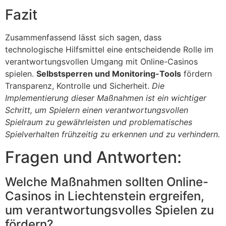
Fazit
Zusammenfassend lässt sich sagen, dass
technologische Hilfsmittel eine entscheidende Rolle im
verantwortungsvollen Umgang mit Online-Casinos
spielen.
Selbstsperren und Monitoring-Tools
fördern
Transparenz, Kontrolle und Sicherheit.
Die
Implementierung dieser Maßnahmen ist ein wichtiger
Schritt, um Spielern einen verantwortungsvollen
Spielraum zu gewährleisten und problematisches
Spielverhalten frühzeitig zu erkennen und zu verhindern.
Fragen und Antworten:
Welche Maßnahmen sollten Online-
Casinos in Liechtenstein ergreifen,
um verantwortungsvolles Spielen zu
fördern?