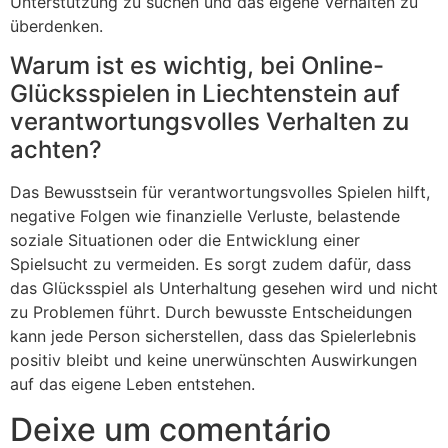
Unterstützung zu suchen und das eigene Verhalten zu
überdenken.
Warum ist es wichtig, bei Online-
Glücksspielen in Liechtenstein auf
verantwortungsvolles Verhalten zu
achten?
Das Bewusstsein für verantwortungsvolles Spielen hilft,
negative Folgen wie finanzielle Verluste, belastende
soziale Situationen oder die Entwicklung einer
Spielsucht zu vermeiden. Es sorgt zudem dafür, dass
das Glücksspiel als Unterhaltung gesehen wird und nicht
zu Problemen führt. Durch bewusste Entscheidungen
kann jede Person sicherstellen, dass das Spielerlebnis
positiv bleibt und keine unerwünschten Auswirkungen
auf das eigene Leben entstehen.
Deixe um comentário