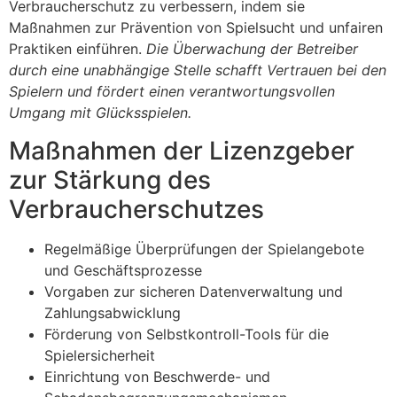
Verbraucherschutz zu verbessern, indem sie
Maßnahmen zur Prävention von Spielsucht und unfairen
Praktiken einführen.
Die Überwachung der Betreiber
durch eine unabhängige Stelle schafft Vertrauen bei den
Spielern und fördert einen verantwortungsvollen
Umgang mit Glücksspielen.
Maßnahmen der Lizenzgeber
zur Stärkung des
Verbraucherschutzes
Regelmäßige Überprüfungen der Spielangebote
und Geschäftsprozesse
Vorgaben zur sicheren Datenverwaltung und
Zahlungsabwicklung
Förderung von Selbstkontroll-Tools für die
Spielersicherheit
Einrichtung von Beschwerde- und