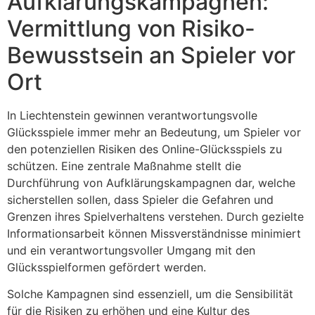
Aufklärungskampagnen:
Vermittlung von Risiko-
Bewusstsein an Spieler vor
Ort
In Liechtenstein gewinnen verantwortungsvolle
Glücksspiele immer mehr an Bedeutung, um Spieler vor
den potenziellen Risiken des Online-Glücksspiels zu
schützen. Eine zentrale Maßnahme stellt die
Durchführung von Aufklärungskampagnen dar, welche
sicherstellen sollen, dass Spieler die Gefahren und
Grenzen ihres Spielverhaltens verstehen. Durch gezielte
Informationsarbeit können Missverständnisse minimiert
und ein verantwortungsvoller Umgang mit den
Glücksspielformen gefördert werden.
Solche Kampagnen sind essenziell, um die Sensibilität
für die Risiken zu erhöhen und eine Kultur des