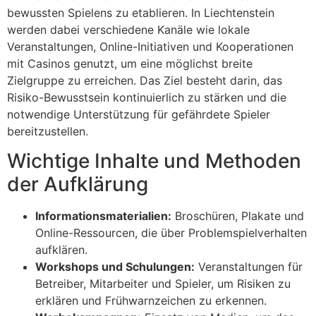
bewussten Spielens zu etablieren. In Liechtenstein
werden dabei verschiedene Kanäle wie lokale
Veranstaltungen, Online-Initiativen und Kooperationen
mit Casinos genutzt, um eine möglichst breite
Zielgruppe zu erreichen. Das Ziel besteht darin, das
Risiko-Bewusstsein kontinuierlich zu stärken und die
notwendige Unterstützung für gefährdete Spieler
bereitzustellen.
Wichtige Inhalte und Methoden
der Aufklärung
Informationsmaterialien:
Broschüren, Plakate und
Online-Ressourcen, die über Problemspielverhalten
aufklären.
Workshops und Schulungen:
Veranstaltungen für
Betreiber, Mitarbeiter und Spieler, um Risiken zu
erklären und Frühwarnzeichen zu erkennen.