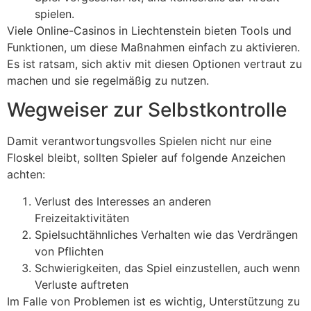
spielen.
Viele Online-Casinos in Liechtenstein bieten Tools und
Funktionen, um diese Maßnahmen einfach zu aktivieren.
Es ist ratsam, sich aktiv mit diesen Optionen vertraut zu
machen und sie regelmäßig zu nutzen.
Wegweiser zur Selbstkontrolle
Damit verantwortungsvolles Spielen nicht nur eine
Floskel bleibt, sollten Spieler auf folgende Anzeichen
achten:
Verlust des Interesses an anderen
Freizeitaktivitäten
Spielsuchtähnliches Verhalten wie das Verdrängen
von Pflichten
Schwierigkeiten, das Spiel einzustellen, auch wenn
Verluste auftreten
Im Falle von Problemen ist es wichtig, Unterstützung zu