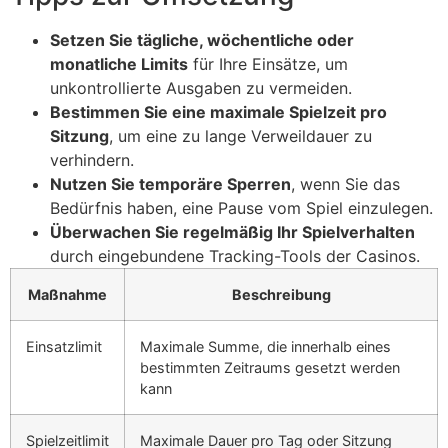
Setzen Sie tägliche, wöchentliche oder
monatliche Limits
für Ihre Einsätze, um
unkontrollierte Ausgaben zu vermeiden.
Bestimmen Sie eine maximale Spielzeit pro
Sitzung
, um eine zu lange Verweildauer zu
verhindern.
Nutzen Sie temporäre Sperren
, wenn Sie das
Bedürfnis haben, eine Pause vom Spiel einzulegen.
Überwachen Sie regelmäßig Ihr Spielverhalten
durch eingebundene Tracking-Tools der Casinos.
Maßnahme
Beschreibung
Einsatzlimit
Maximale Summe, die innerhalb eines
bestimmten Zeitraums gesetzt werden
kann
Spielzeitlimit
Maximale Dauer pro Tag oder Sitzung