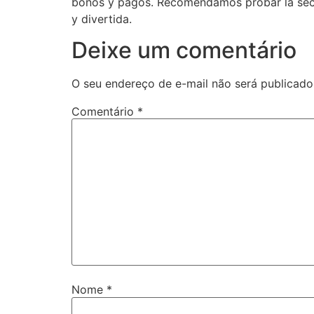
bonos y pagos. Recomendamos probar la secci
y divertida.
Deixe um comentário
O seu endereço de e-mail não será publicado
Comentário
*
Nome
*