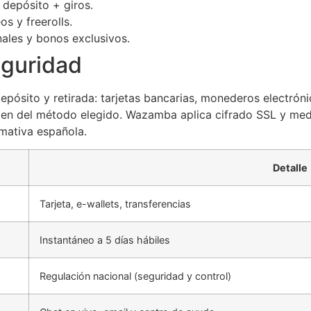
depósito + giros.
s y freerolls.
ales y bonos exclusivos.
eguridad
pósito y retirada: tarjetas bancarias, monederos electróni
n del método elegido. Wazamba aplica cifrado SSL y medi
rmativa española.
Detalle
Tarjeta, e-wallets, transferencias
Instantáneo a 5 días hábiles
Regulación nacional (seguridad y control)