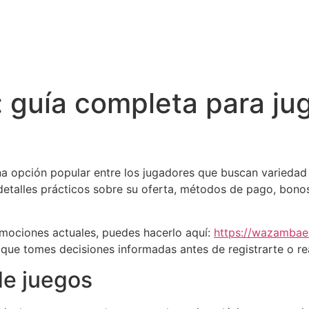
guía completa para jug
opción popular entre los jugadores que buscan variedad 
 detalles prácticos sobre su oferta, métodos de pago, bon
promociones actuales, puedes hacerlo aquí:
https://wazambae
ue tomes decisiones informadas antes de registrarte o rea
de juegos