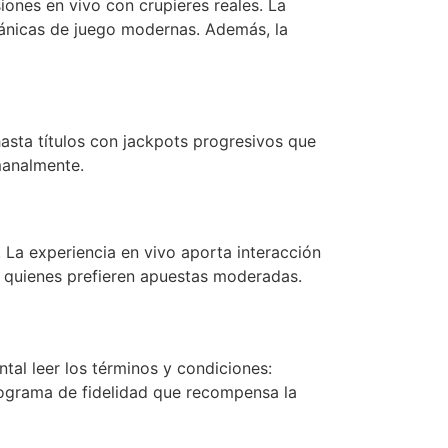
ones en vivo con crupieres reales. La
cánicas de juego modernas. Además, la
hasta títulos con jackpots progresivos que
manalmente.
. La experiencia en vivo aporta interacción
a quienes prefieren apuestas moderadas.
al leer los términos y condiciones:
programa de fidelidad que recompensa la