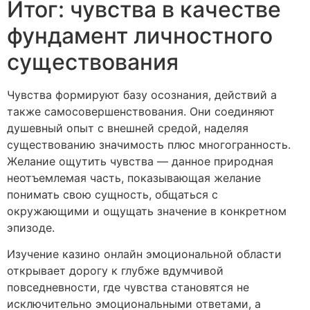
Итог: чувства в качестве
фундамент личностного
существования
Чувства формируют базу осознания, действий а
также самосовершенствования. Они соединяют
душевный опыт с внешней средой, наделяя
существованию значимость плюс многогранность.
Желание ощутить чувства — данное природная
неотъемлемая часть, показывающая желание
понимать свою сущность, общаться с
окружающими и ощущать значение в конкретном
эпизоде.
Изучение казино онлайн эмоциональной области
открывает дорогу к глубже вдумчивой
повседневности, где чувства становятся не
исключительно эмоциональными ответами, а