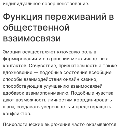
индивидуальное совершенствование.
Функция переживаний в
общественной
взаимосвязи
Эмоции осуществляют ключевую роль в
формировании и сохранении межличностных
контактов. Сочувствие, признательность а также
вдохновение — подобные состояния всеобщие
способы взаимодействия онлайн казино,
способствующие улучшению взаимосвязей
вдобавок взаимопониманию. Подобные чувства
дают возможность личностям координировать
шаги, создавать уверенность и предотвращать
конфликтов.
Психологические выражения часто оказываются