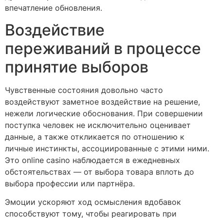
впечатление обновления.
Воздействие
переживаний в процессе
принятие выборов
Чувственные состояния довольно часто
воздействуют заметное воздействие на решение,
нежели логические обоснования. При совершении
поступка человек не исключительно оценивает
данные, а также откликается по отношению к
личные инстинкты, ассоциированные с этими ними.
Это online casino наблюдается в ежедневных
обстоятельствах — от выбора товара вплоть до
выбора профессии или партнёра.
Эмоции ускоряют ход осмысления вдобавок
способствуют тому, чтобы реагировать при