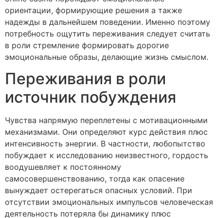
ориентации, формирующие решения а также
надежды в дальнейшем поведении. Именно поэтому
потребность ощутить переживания следует считать
в роли стремление формировать дорогие
эмоциональные образы, делающие жизнь смыслом.
Переживания в роли
источник побуждения
Чувства напрямую переплетены с мотивационными
механизмами. Они определяют курс действия плюс
интенсивность энергии. В частности, любопытство
побуждает к исследованию неизвестного, гордость
воодушевляет к постоянному
самосовершенствованию, тогда как опасение
вынуждает остерегаться опасных условий. При
отсутствии эмоциональных импульсов человеческая
деятельность потеряла бы динамику плюс