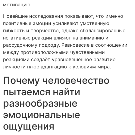
мотивацию.
Новейшие исследования показывают, что именно
позитивные эмоции усиливают умственную
гибкость и творчество, однако сбалансированные
негативные реакции влияют на вниманию и
рассудочному подходу. Равновесие в соотношении
между противоположными чувственными
реакциями создаёт уравновешенное развитие
личности плюс адаптацию к условиям мира.
Почему человечество
пытаемся найти
разнообразные
эмоциональные
ощущения