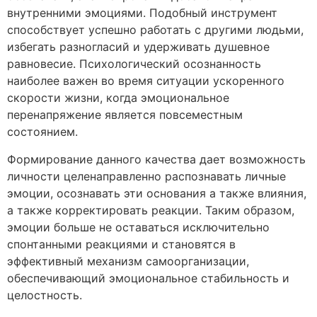
внутренними эмоциями. Подобный инструмент
способствует успешно работать с другими людьми,
избегать разногласий и удерживать душевное
равновесие. Психологический осознанность
наиболее важен во время ситуации ускоренного
скорости жизни, когда эмоциональное
перенапряжение является повсеместным
состоянием.
Формирование данного качества дает возможность
личности целенаправленно распознавать личные
эмоции, осознавать эти основания а также влияния,
а также корректировать реакции. Таким образом,
эмоции больше не оставаться исключительно
спонтанными реакциями и становятся в
эффективный механизм самоорганизации,
обеспечивающий эмоциональное стабильность и
целостность.