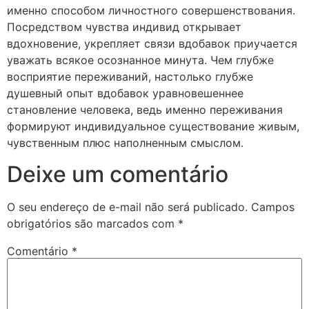
именно способом личностного совершенствования.
Посредством чувства индивид открывает
вдохновение, укрепляет связи вдобавок приучается
уважать всякое осознанное минута. Чем глубже
восприятие переживаний, настолько глубже
душевный опыт вдобавок уравновешеннее
становление человека, ведь именно переживания
формируют индивидуальное существование живым,
чувственным плюс наполненным смыслом.
Deixe um comentário
O seu endereço de e-mail não será publicado.
Campos
obrigatórios são marcados com
*
Comentário
*