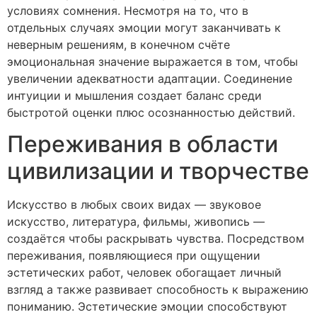
условиях сомнения. Несмотря на то, что в
отдельных случаях эмоции могут заканчивать к
неверным решениям, в конечном счёте
эмоциональная значение выражается в том, чтобы
увеличении адекватности адаптации. Соединение
интуиции и мышления создает баланс среди
быстротой оценки плюс осознанностью действий.
Переживания в области
цивилизации и творчестве
Искусство в любых своих видах — звуковое
искусство, литература, фильмы, живопись —
создаётся чтобы раскрывать чувства. Посредством
переживания, появляющиеся при ощущении
эстетических работ, человек обогащает личный
взгляд а также развивает способность к выражению
пониманию. Эстетические эмоции способствуют