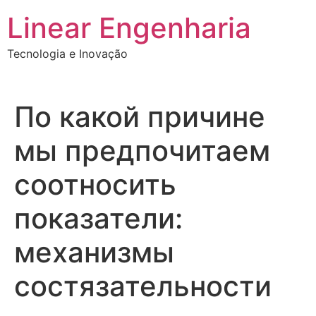
Ir
Linear Engenharia
para
o
Tecnologia e Inovação
conteúdo
По какой причине
мы предпочитаем
соотносить
показатели:
механизмы
состязательности