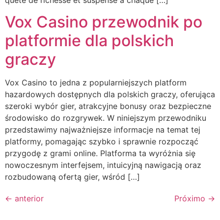
Vox Casino przewodnik po
platformie dla polskich
graczy
Vox Casino to jedna z popularniejszych platform
hazardowych dostępnych dla polskich graczy, oferująca
szeroki wybór gier, atrakcyjne bonusy oraz bezpieczne
środowisko do rozgrywek. W niniejszym przewodniku
przedstawimy najważniejsze informacje na temat tej
platformy, pomagając szybko i sprawnie rozpocząć
przygodę z grami online. Platforma ta wyróżnia się
nowoczesnym interfejsem, intuicyjną nawigacją oraz
rozbudowaną ofertą gier, wśród […]
←
anterior
Próximo
→