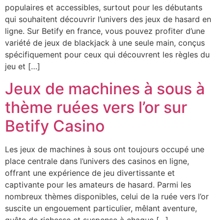
populaires et accessibles, surtout pour les débutants
qui souhaitent découvrir l’univers des jeux de hasard en
ligne. Sur Betify en france, vous pouvez profiter d’une
variété de jeux de blackjack à une seule main, conçus
spécifiquement pour ceux qui découvrent les règles du
jeu et […]
Jeux de machines à sous à
thème ruées vers l’or sur
Betify Casino
Les jeux de machines à sous ont toujours occupé une
place centrale dans l’univers des casinos en ligne,
offrant une expérience de jeu divertissante et
captivante pour les amateurs de hasard. Parmi les
nombreux thèmes disponibles, celui de la ruée vers l’or
suscite un engouement particulier, mêlant aventure,
quête de richesse et suspense à chaque […]