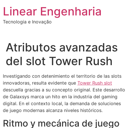
Ir
Linear Engenharia
para
o
Tecnologia e Inovação
conteúdo
Atributos avanzadas
del slot Tower Rush
Investigando con detenimiento el territorio de las slots
innovadoras, resulta evidente que
Tower Rush slot
descuella gracias a su concepto original. Este desarrollo
de Galaxsys marca un hito en la industria del gaming
digital. En el contexto local, la demanda de soluciones
de juego modernas alcanza niveles históricos.
Ritmo y mecánica de juego