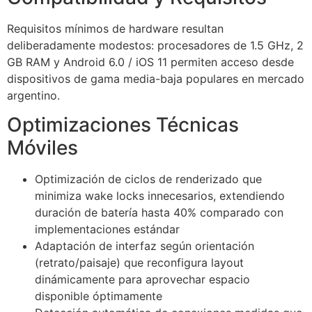
Requisitos mínimos de hardware resultan
deliberadamente modestos: procesadores de 1.5 GHz, 2
GB RAM y Android 6.0 / iOS 11 permiten acceso desde
dispositivos de gama media-baja populares en mercado
argentino.
Optimizaciones Técnicas
Móviles
Optimización de ciclos de renderizado que
minimiza wake locks innecesarios, extendiendo
duración de batería hasta 40% comparado con
implementaciones estándar
Adaptación de interfaz según orientación
(retrato/paisaje) que reconfigura layout
dinámicamente para aprovechar espacio
disponible óptimamente