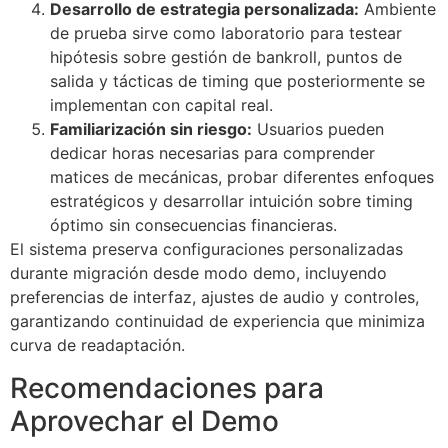
Desarrollo de estrategia personalizada:
Ambiente
de prueba sirve como laboratorio para testear
hipótesis sobre gestión de bankroll, puntos de
salida y tácticas de timing que posteriormente se
implementan con capital real.
Familiarización sin riesgo:
Usuarios pueden
dedicar horas necesarias para comprender
matices de mecánicas, probar diferentes enfoques
estratégicos y desarrollar intuición sobre timing
óptimo sin consecuencias financieras.
El sistema preserva configuraciones personalizadas
durante migración desde modo demo, incluyendo
preferencias de interfaz, ajustes de audio y controles,
garantizando continuidad de experiencia que minimiza
curva de readaptación.
Recomendaciones para
Aprovechar el Demo