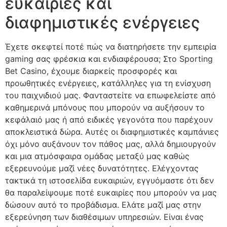
ευκαιρίες και
διαφημιστικές ενέργειες
Έχετε σκεφτεί ποτέ πώς να διατηρήσετε την εμπειρία
gaming σας φρέσκια και ενδιαφέρουσα; Στο Sporting
Bet Casino, έχουμε διαρκείς προσφορές και
προωθητικές ενέργειες, κατάλληλες για τη ενίσχυση
του παιχνιδιού μας. Φανταστείτε να επωφελείστε από
καθημερινά μπόνους που μπορούν να αυξήσουν το
κεφάλαιό μας ή από ειδικές γεγονότα που παρέχουν
αποκλειστικά δώρα. Αυτές οι διαφημιστικές καμπάνιες
όχι μόνο αυξάνουν τον πάθος μας, αλλά δημιουργούν
και μια ατμόσφαιρα ομάδας μεταξύ μας καθώς
εξερευνούμε μαζί νέες δυνατότητες. Ελέγχοντας
τακτικά τη ιστοσελίδα ευκαιριών, εγγυόμαστε ότι δεν
θα παραλείψουμε ποτέ ευκαιρίες που μπορούν να μας
δώσουν αυτό το προβάδισμα. Ελάτε μαζί μας στην
εξερεύνηση των διαθέσιμων υπηρεσιών. Είναι ένας