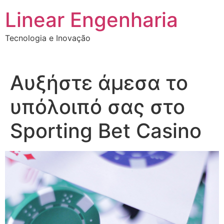
Ir
Linear Engenharia
para
o
Tecnologia e Inovação
conteúdo
Αυξήστε άμεσα το
υπόλοιπό σας στο
Sporting Bet Casino