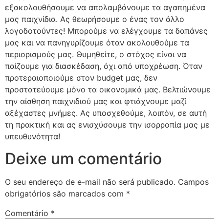
εξακολουθήσουμε να απολαμβάνουμε τα αγαπημένα
μας παιχνίδια. Ας θεωρήσουμε ο ένας τον άλλο
λογοδοτούντες! Μπορούμε να ελέγχουμε τα δαπάνες
μας και να πανηγυρίζουμε όταν ακολουθούμε τα
περιορισμούς μας. Θυμηθείτε, ο στόχος είναι να
παίζουμε για διασκέδαση, όχι από υποχρέωση. Όταν
προτεραιοποιούμε στον budget μας, δεν
προστατεύουμε μόνο τα οικονομικά μας. Βελτιώνουμε
την αίσθηση παιχνιδιού μας και φτιάχνουμε μαζί
αξέχαστες μνήμες. Ας υποσχεθούμε, λοιπόν, σε αυτή
τη πρακτική και ας ενισχύσουμε την ισορροπία μας με
υπευθυνότητα!
Deixe um comentário
O seu endereço de e-mail não será publicado.
Campos
obrigatórios são marcados com
*
Comentário
*