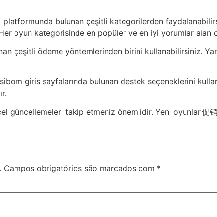
platformunda bulunan çeşitli kategorilerden faydalanabilirsin
 Her oyun kategorisinde en popüler ve en iyi yorumlar alan oy
nan çeşitli ödeme yöntemlerinden birini kullanabilirsiniz. Y
sibom giris sayfalarında bulunan destek seçeneklerini kulla
r.
bom guncel güncellemeleri takip etmeniz önemlidir.
.
Campos obrigatórios são marcados com
*