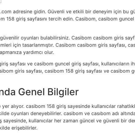
com adresine gidin. Güvenli ve etkili bir deneyim için bu gü
om 158 giriş sayfasını tercih edin. Casibom, casibom guncel 
üvenilir oyunları bulabilirsiniz. Casibom casibom giris say
eyimleri için tasarlanmıştır. Casibom casibom giris sayfası, 
ş yapmanıza yardımcı olur.
iş sayfası ve casibom guncel giriş sayfası, kullanıcıların ih
ibom giris sayfası, casibom 158 giriş sayfası ve casibom gunc
da Genel Bilgiler
er alıyor. casibom 158 giriş sayesinde kullanıcılar rahatlıkl
ekilde oyunları deneyebilirler. casibom ve casıbom adı altınd
iş sayesinde, kullanıcılar her zaman güncel ve güvenli bir de
lde erişebilirler.