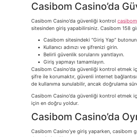
Casibom Casino’da Güv
Casibom Casino’da güvenliği kontrol
casibom 
sitesinden giriş yapabilirsiniz. Casibom 158 gir
Casibom sitesindeki “Giriş Yap” butonuna
Kullanıcı adınızı ve şifrenizi girin.
Belirli güvenlik sorularını yanıtlayın.
Giriş yapmayı tamamlayın.
Casibom Casino’da güvenliği kontrol etmek için 
şifre ile korumaktır, güvenli internet bağlantı
de kullanıma sunulabilir, ancak doğrulama sürec
Casibom Casino’da güvenliği kontrol etmek içi
için en doğru yoldur.
Casibom Casino’da Oy
Casibom Casino’ye giriş yaparken, casibom günc