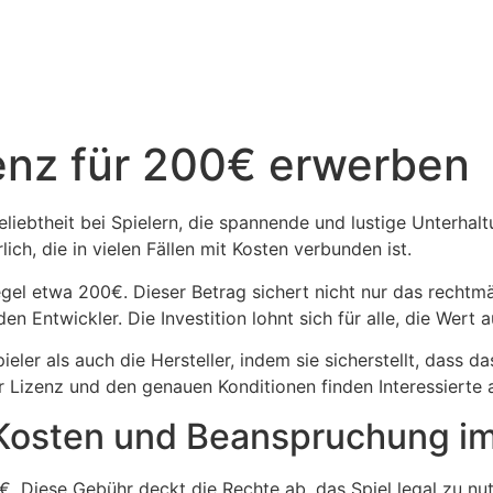
enz für 200€ erwerben
eliebtheit bei Spielern, die spannende und lustige Unterhal
ich, die in vielen Fällen mit Kosten verbunden ist.
egel etwa 200€. Dieser Betrag sichert nicht nur das recht
n Entwickler. Die Investition lohnt sich für alle, die Wert a
eler als auch die Hersteller, indem sie sicherstellt, dass d
 Lizenz und den genauen Konditionen finden Interessierte au
Kosten und Beanspruchung im
 Diese Gebühr deckt die Rechte ab, das Spiel legal zu nutz