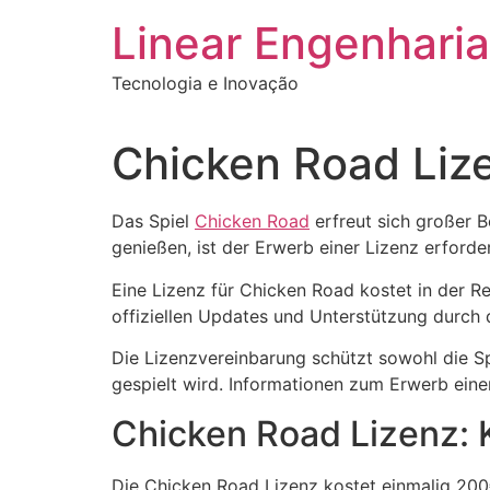
Ir
Linear Engenharia
para
o
Tecnologia e Inovação
conteúdo
Chicken Road Liz
Das Spiel
Chicken Road
erfreut sich großer B
genießen, ist der Erwerb einer Lizenz erforderl
Eine Lizenz für Chicken Road kostet in der R
offiziellen Updates und Unterstützung durch de
Die Lizenzvereinbarung schützt sowohl die Spi
gespielt wird. Informationen zum Erwerb einer
Chicken Road Lizenz: 
Die Chicken Road Lizenz kostet einmalig 200€.