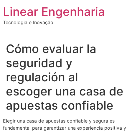
Ir
Linear Engenharia
para
o
Tecnologia e Inovação
conteúdo
Cómo evaluar la
seguridad y
regulación al
escoger una casa de
apuestas confiable
Elegir una casa de apuestas confiable y segura es
fundamental para garantizar una experiencia positiva y