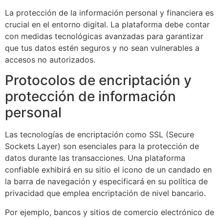
La protección de la información personal y financiera es
crucial en el entorno digital. La plataforma debe contar
con medidas tecnológicas avanzadas para garantizar
que tus datos estén seguros y no sean vulnerables a
accesos no autorizados.
Protocolos de encriptación y
protección de información
personal
Las tecnologías de encriptación como SSL (Secure
Sockets Layer) son esenciales para la protección de
datos durante las transacciones. Una plataforma
confiable exhibirá en su sitio el icono de un candado en
la barra de navegación y especificará en su política de
privacidad que emplea encriptación de nivel bancario.
Por ejemplo, bancos y sitios de comercio electrónico de