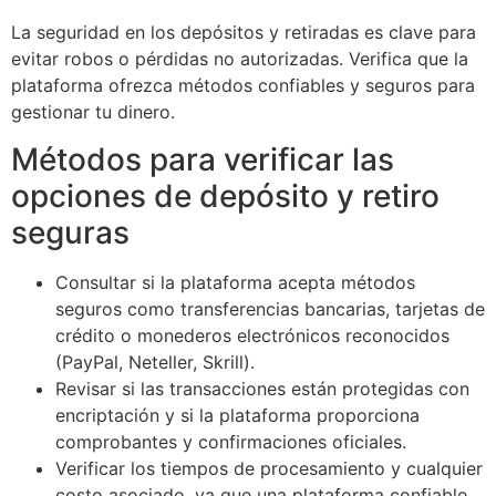
La seguridad en los depósitos y retiradas es clave para
evitar robos o pérdidas no autorizadas. Verifica que la
plataforma ofrezca métodos confiables y seguros para
gestionar tu dinero.
Métodos para verificar las
opciones de depósito y retiro
seguras
Consultar si la plataforma acepta métodos
seguros como transferencias bancarias, tarjetas de
crédito o monederos electrónicos reconocidos
(PayPal, Neteller, Skrill).
Revisar si las transacciones están protegidas con
encriptación y si la plataforma proporciona
comprobantes y confirmaciones oficiales.
Verificar los tiempos de procesamiento y cualquier
costo asociado, ya que una plataforma confiable