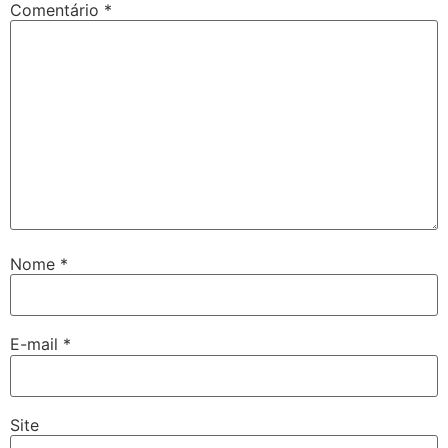
Comentário
*
Nome
*
E-mail
*
Site