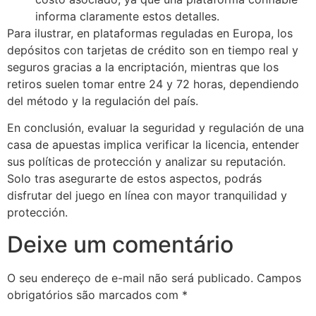
informa claramente estos detalles.
Para ilustrar, en plataformas reguladas en Europa, los
depósitos con tarjetas de crédito son en tiempo real y
seguros gracias a la encriptación, mientras que los
retiros suelen tomar entre 24 y 72 horas, dependiendo
del método y la regulación del país.
En conclusión, evaluar la seguridad y regulación de una
casa de apuestas implica verificar la licencia, entender
sus políticas de protección y analizar su reputación.
Solo tras asegurarte de estos aspectos, podrás
disfrutar del juego en línea con mayor tranquilidad y
protección.
Deixe um comentário
O seu endereço de e-mail não será publicado.
Campos
obrigatórios são marcados com
*