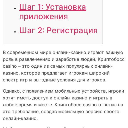
Шаг 1: Установка
приложения
Шаг 2: Регистрация
В современном мире онлайн-казино играют важную
роль в развлечениях и заработке людей. Криптобосс
casino – это один из самых популярных онлайн-
казино, которое предлагает игрокам широкий
спектр игр и выгодные условия для игроков.
Однако, с появлением мобильных устройств, игроки
хотят иметь доступ к онлайн-казино и играть в
любое время и месте. Криптобосс casino ответил на
это требование, создав мобильную версию своего
онлайн-казино.