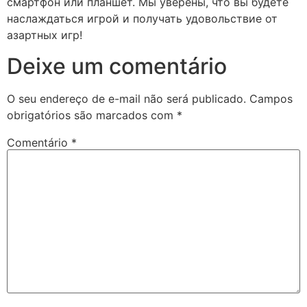
смартфон или планшет. Мы уверены, что вы будете
наслаждаться игрой и получать удовольствие от
азартных игр!
Deixe um comentário
O seu endereço de e-mail não será publicado.
Campos
obrigatórios são marcados com
*
Comentário
*