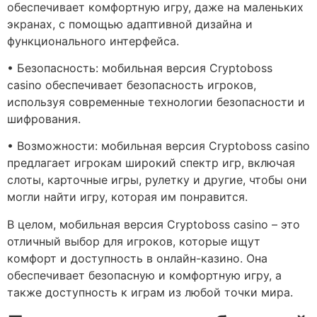
обеспечивает комфортную игру, даже на маленьких
экранах, с помощью адаптивной дизайна и
функционального интерфейса.
• Безопасность: мобильная версия Cryptoboss
casino обеспечивает безопасность игроков,
используя современные технологии безопасности и
шифрования.
• Возможности: мобильная версия Cryptoboss casino
предлагает игрокам широкий спектр игр, включая
слоты, карточные игры, рулетку и другие, чтобы они
могли найти игру, которая им понравится.
В целом, мобильная версия Cryptoboss casino – это
отличный выбор для игроков, которые ищут
комфорт и доступность в онлайн-казино. Она
обеспечивает безопасную и комфортную игру, а
также доступность к играм из любой точки мира.