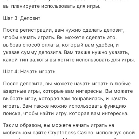
вы планируете использовать для игры.
Шаг 3: Депозит
После регистрации, вам нужно сделать депозит,
чтобы начать играть. Вы можете сделать это,
выбрав способ оплаты, который вам удобен, и
указав сумму депозита. Вам также нужно указать,
какой тип валюты вы хотите использовать для игры.
Шаг 4: Начать играть
После депозита, вы можете начать играть в любые
азартные игры, которые вам интересны. Вы можете
выбрать игру, которая вам понравилась, и начать
играть. Вам также можно использовать функцию
поиска, чтобы найти игру, которая вам интересна.
Таким образом, вы можете начать играть на
мобильном сайте Cryptoboss Casino, используя свой