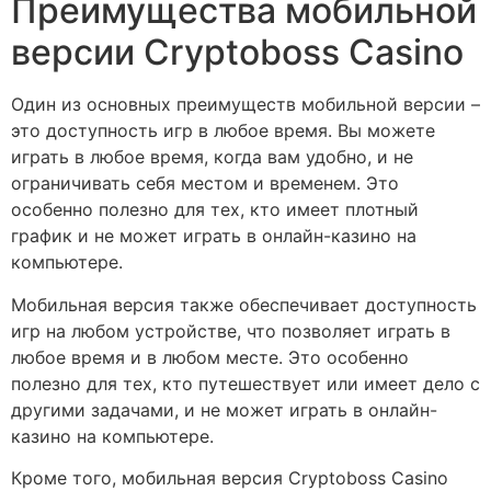
Преимущества мобильной
версии Cryptoboss Casino
Один из основных преимуществ мобильной версии –
это доступность игр в любое время. Вы можете
играть в любое время, когда вам удобно, и не
ограничивать себя местом и временем. Это
особенно полезно для тех, кто имеет плотный
график и не может играть в онлайн-казино на
компьютере.
Мобильная версия также обеспечивает доступность
игр на любом устройстве, что позволяет играть в
любое время и в любом месте. Это особенно
полезно для тех, кто путешествует или имеет дело с
другими задачами, и не может играть в онлайн-
казино на компьютере.
Кроме того, мобильная версия Cryptoboss Casino